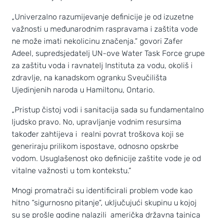
„Univerzalno razumijevanje definicije je od izuzetne
važnosti u međunarodnim raspravama i zaštita vode
ne može imati nekolicinu značenja.“ govori Zafer
Adeel, supredsjedatelj UN-ove Water Task Force grupe
za zaštitu voda i ravnatelj Instituta za vodu, okoliš i
zdravlje, na kanadskom ogranku Sveučilišta
Ujedinjenih naroda u Hamiltonu, Ontario.
„Pristup čistoj vodi i sanitacija sada su fundamentalno
ljudsko pravo. No, upravljanje vodnim resursima
također zahtijeva i realni povrat troškova koji se
generiraju prilikom ispostave, odnosno opskrbe
vodom. Usuglašenost oko definicije zaštite vode je od
vitalne važnosti u tom kontekstu.“
Mnogi promatrači su identificirali problem vode kao
hitno “sigurnosno pitanje“, uključujući skupinu u kojoj
su se prošle godine nalazili američka državna tajnica