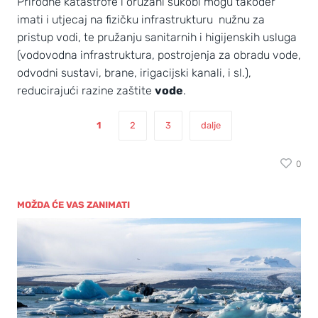
Prirodne katastrofe i oružani sukobi mogu također
imati i utjecaj na fizičku infrastrukturu nužnu za
pristup vodi, te pružanju sanitarnih i higijenskih usluga
(vodovodna infrastruktura, postrojenja za obradu vode,
odvodni sustavi, brane, irigacijski kanali, i sl.),
reducirajući razine zaštite
vode
.
1
2
3
dalje
0
MOŽDA ĆE VAS ZANIMATI