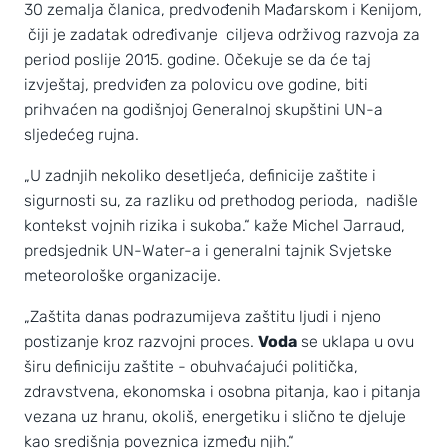
30 zemalja članica, predvođenih Mađarskom i Kenijom,
čiji je zadatak određivanje ciljeva održivog razvoja za
period poslije 2015. godine. Očekuje se da će taj
izvještaj, predviđen za polovicu ove godine, biti
prihvaćen na godišnjoj Generalnoj skupštini UN-a
sljedećeg rujna.
„U zadnjih nekoliko desetljeća, definicije zaštite i
sigurnosti su, za razliku od prethodog perioda, nadišle
kontekst vojnih rizika i sukoba.“ kaže Michel Jarraud,
predsjednik UN-Water-a i generalni tajnik Svjetske
meteorološke organizacije.
„Zaštita danas podrazumijeva zaštitu ljudi i njeno
postizanje kroz razvojni proces.
Voda
se uklapa u ovu
širu definiciju zaštite - obuhvaćajući politička,
zdravstvena, ekonomska i osobna pitanja, kao i pitanja
vezana uz hranu, okoliš, energetiku i slično te djeluje
kao središnja poveznica između njih.“