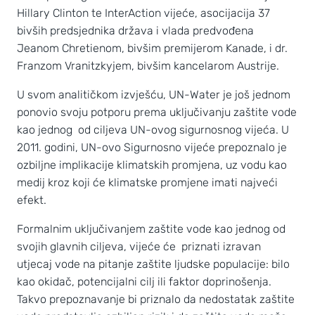
Hillary Clinton te InterAction vijeće, asocijacija 37
bivših predsjednika država i vlada predvođena
Jeanom Chretienom, bivšim premijerom Kanade, i dr.
Franzom Vranitzkyjem, bivšim kancelarom Austrije.
U svom analitičkom izvješću, UN-Water je još jednom
ponovio svoju potporu prema uključivanju zaštite vode
kao jednog od ciljeva UN-ovog sigurnosnog vijeća. U
2011. godini, UN-ovo Sigurnosno vijeće prepoznalo je
ozbiljne implikacije klimatskih promjena, uz vodu kao
medij kroz koji će klimatske promjene imati najveći
efekt.
Formalnim uključivanjem zaštite vode kao jednog od
svojih glavnih ciljeva, vijeće će priznati izravan
utjecaj vode na pitanje zaštite ljudske populacije: bilo
kao okidač, potencijalni cilj ili faktor doprinošenja.
Takvo prepoznavanje bi priznalo da nedostatak zaštite