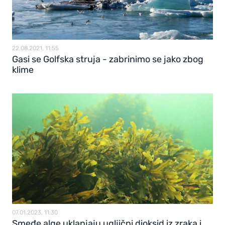
22.08.2021, 11:55
Gasi se Golfska struja - zabrinimo se jako zbog
klime
07.01.2023, 11:30
Smeđe alge uklanjaju ugljični dioksid iz zraka i