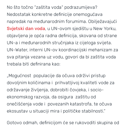
No što točno “zaštita voda“ podrazumijeva?
Nedostatak konkretne definicije onemogućava
napredak na međunarodnim forumima. Obilježavajući
Svjetski dan voda
, u UN-ovom sjedištu u New Yorku,
objavljena je opća radna definicija, skovana od strane
UN-a i međunarodnih stručnjaka iz cijeloga svijeta.
UN-Water, interni UN-ov koordinacijski mehanizam za
sva pitanja vezana uz vodu, govori da bi zaštita voda
trebala biti definirana kao:
„Mogućnost populacije da očuva održivi pristup
dovoljnim količinama i prihvatljivoj kvaliteti vode za
održavanje življenja, dobrobiti čovjeka, i socio-
ekonomskog razvoja, da osigura zaštitu od
onečišćenja vode i povezanih katastrofa, te očuva
ekosustav u situaciji mira i političke stabilnosti.“
Gotovo odmah, definicijom će se rukovoditi skupina od