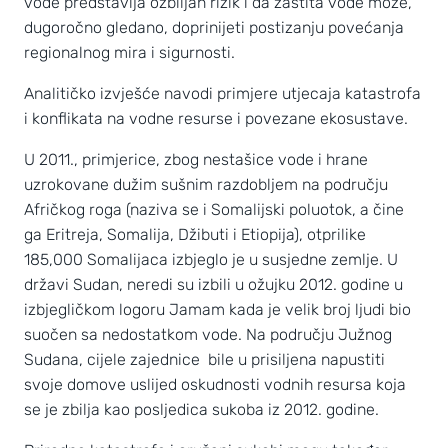
vode predstavlja ozbiljan rizik i da zaštita vode može,
dugoročno gledano, doprinijeti postizanju povećanja
regionalnog mira i sigurnosti.
Analitičko izvješće navodi primjere utjecaja katastrofa
i konflikata na vodne resurse i povezane ekosustave.
U 2011., primjerice, zbog nestašice vode i hrane
uzrokovane dužim sušnim razdobljem na području
Afričkog roga (naziva se i Somalijski poluotok, a čine
ga Eritreja, Somalija, Džibuti i Etiopija), otprilike
185,000 Somalijaca izbjeglo je u susjedne zemlje. U
državi Sudan, neredi su izbili u ožujku 2012. godine u
izbjegličkom logoru Jamam kada je velik broj ljudi bio
suočen sa nedostatkom vode. Na području Južnog
Sudana, cijele zajednice bile u prisiljena napustiti
svoje domove uslijed oskudnosti vodnih resursa koja
se je zbilja kao posljedica sukoba iz 2012. godine.