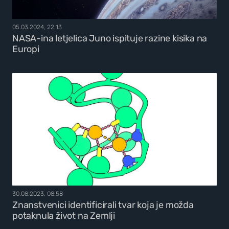
05.03.2024, 22:13
NASA-ina letjelica Juno ispituje razine kisika na
Europi
30.08.2023, 08:58
Znanstvenici identificirali tvar koja je možda
potaknula život na Zemlji