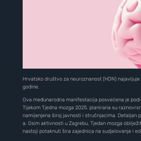
Hrvatsko društvo za neuroznanost (HDN) najavljuje 2
godine.
Ova međunarodna manifestacija posvećena je podizan
Tijekom Tjedna mozga 2025. planirana su raznovrsna 
namijenjena široj javnosti i stručnjacima. Detaljan
a. ​ Osim aktivnosti u Zagrebu, Tjedan mozga obilje
nastoji potaknuti šira zajednica na sudjelovanje i 