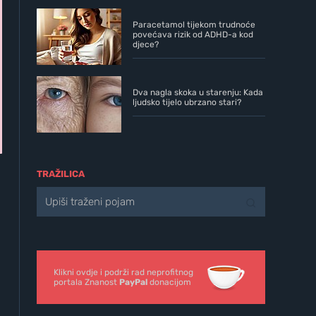
Paracetamol tijekom trudnoće
povećava rizik od ADHD-a kod
djece?
Dva nagla skoka u starenju: Kada
ljudsko tijelo ubrzano stari?
TRAŽILICA
-
Klikni ovdje i podrži rad neprofitnog
portala Znanost
PayPal
donacijom