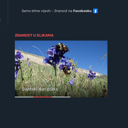
Samo bitne vijesti – Znanost na
Facebooku
0
ZNANOST U SLIKAMA
ja
Svjetski dan pčela
Wil