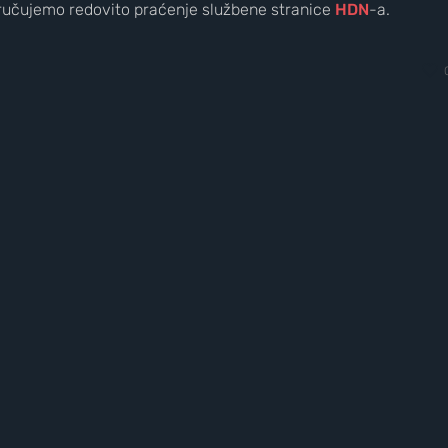
poručujemo redovito praćenje službene stranice
HDN
-a. ​
Nove slike prekrasnih obližnjih galaksi