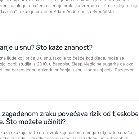
emeljnu ulogu u našem osjećaju prolaska vremena – što je ideja o kojo
 davnina", rekao je profesor Adam Anderson sa Sveučilišta...
čanje u snu? Što kaže znanost?
na ljude koji pričaju u snu. Iako je to češće kod djece, može se
kojoj dobi: studija iz 2010. u časopisu Sleep Medicine sugerira da oko
judi ima barem jednu epizodu pričanja u snu u odrasloj dobi. Razgovor
t zagađenom zraku povećava rizik od tjeskobe
ije. Što možete učiniti?
okaza ukazuje na to da bi zrak koji udišemo mogao utjecati na naše
fizičko zdravlje. Desetljećima je jasno da zagađenje od automobila,