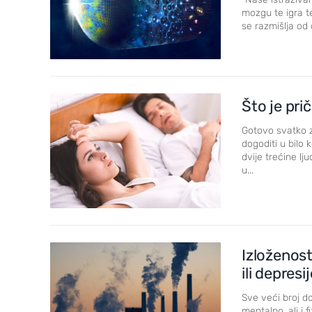
mozgu te igra t
se razmišlja od
Što je pri
Gotovo svatko z
dogoditi u bilo 
dvije trećine l
u...
Izloženos
ili depres
Sve veći broj d
mentalno, ali i 