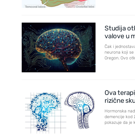
Studija ot
valove u 
Čak i jednostav
neurona koji se
Oregon. Ovo otkr
Ova terapi
rizične sk
Hormonska nado
demencije kod ž
pokazuje da je 