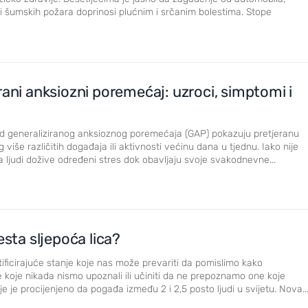
e i šumskih požara doprinosi plućnim i srčanim bolestima. Stope
rani anksiozni poremećaj: uzroci, simptomi i
 od generaliziranog anksioznog poremećaja (GAP) pokazuju pretjeranu
 više različitih događaja ili aktivnosti većinu dana u tjednu. Iako nije
 ljudi dožive određeni stres dok obavljaju svoje svakodnevne...
česta sljepoća lica?
istificirajuće stanje koje nas može prevariti da pomislimo kako
 koje nikada nismo upoznali ili učiniti da ne prepoznamo one koje
e je procijenjeno da pogađa između 2 i 2,5 posto ljudi u svijetu. Nova..