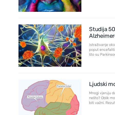
Studija 50
Alzheime
Istraživanje ok
poput encefalit
što su Parkinson
Ljudski m
Mnogi vjeruju da
nešto? Oblik mo
biti važni. Rezu