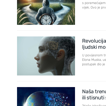
s poremećajem p
vijek. Ovo je pr
Revolucija
ljudski m
U povijesnom tr
Elona Muska, us
postupak dio je p
Wild Croatia
2
3
Naša tren
ili stisnu
"Naše istraživa