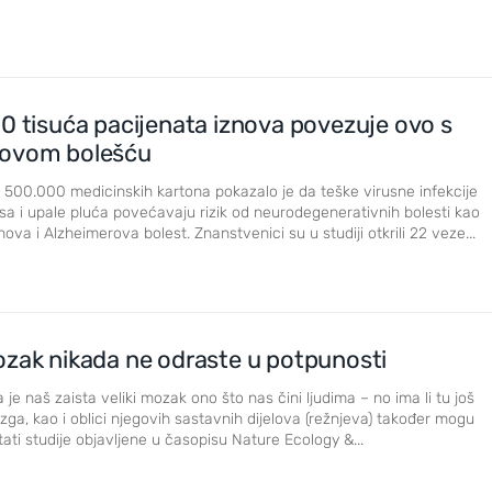
0 tisuća pacijenata iznova povezuje ovo s
rovom bolešću
o 500.000 medicinskih kartona pokazalo je da teške virusne infekcije
isa i upale pluća povećavaju rizik od neurodegenerativnih bolesti kao
ova i Alzheimerova bolest. Znanstvenici su u studiji otkrili 22 veze...
ozak nikada ne odraste u potpunosti
 je naš zaista veliki mozak ono što nas čini ljudima – no ima li tu još
zga, kao i oblici njegovih sastavnih dijelova (režnjeva) također mogu
ltati studije objavljene u časopisu Nature Ecology &...