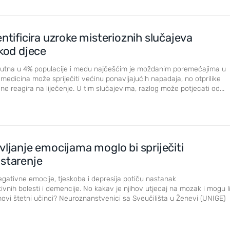
entificira uzroke misterioznih slučajeva
 kod djece
risutna u 4% populacije i među najčešćim je moždanim poremećajima u
medicina može spriječiti većinu ponavljajućih napadaja, no otprilike
e reagira na liječenje. U tim slučajevima, razlog može potjecati od...
vljanje emocijama moglo bi spriječiti
 starenje
gativne emocije, tjeskoba i depresija potiču nastanak
vnih bolesti i demencije. No kakav je njihov utjecaj na mozak i mogu l
ihovi štetni učinci? Neuroznanstvenici sa Sveučilišta u Ženevi (UNIGE)