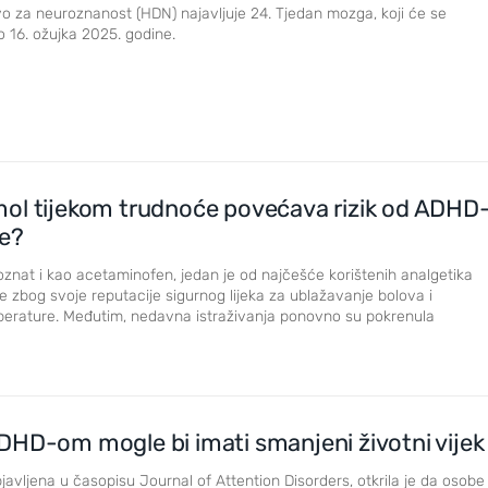
o za neuroznanost (HDN) najavljuje 24. Tjedan mozga, koji će se
o 16. ožujka 2025. godine.
ol tijekom trudnoće povećava rizik od ADHD
ce?
znat i kao acetaminofen, jedan je od najčešće korištenih analgetika
e zbog svoje reputacije sigurnog lijeka za ublažavanje bolova i
perature. Međutim, nedavna istraživanja ponovno su pokrenula
DHD-om mogle bi imati smanjeni životni vijek
javljena u časopisu Journal of Attention Disorders, otkrila je da osobe