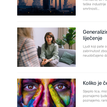
teške industrij
smrtnosti...
Generalizi
liječenje
Ljudi koji pate
zabrinutost zbog
neuobičajeno da
Koliko je 
Sljepilo lica, m
poznajemo ljude
poznajemo, ranij