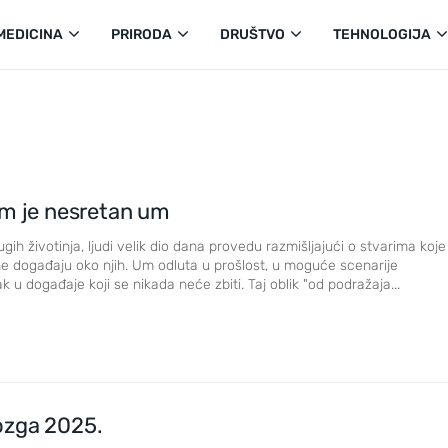
MEDICINA
PRIRODA
DRUŠTVO
TEHNOLOGIJA
um je nesretan um
ugih životinja, ljudi velik dio dana provedu razmišljajući o stvarima koje
e događaju oko njih. Um odluta u prošlost, u moguće scenarije
ak u događaje koji se nikada neće zbiti. Taj oblik "od podražaja...
ozga 2025.