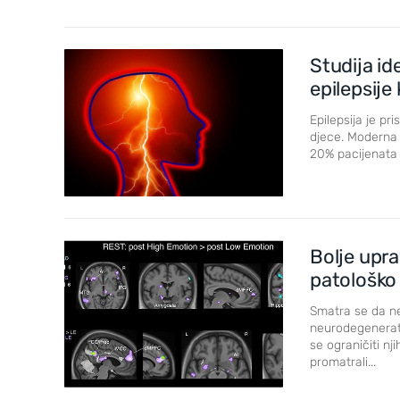
Studija id
epilepsije
Epilepsija je p
djece. Moderna 
20% pacijenata n
Bolje upra
patološko
Smatra se da ne
neurodegenerati
se ograničiti nj
promatrali...