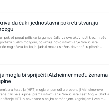
kriva da čak i jednostavni pokreti stvaraju
mozgu
an pokret poput pritiskanja gumba šalje valove aktivnosti kroz mreže
 protežu cijelim mozgom, pokazuje novo istraživanje Sveučilišta
iće naglašava koliko je ljudski mozak složen, dovodeći u pitanje...
ja mogla bi spriječiti Alzheimer među ženama
upine
mjesna terapija (HRT) mogla bi pomoći u prevenciji Alzheimerove
ena rizične skupine, prema istraživanju Sveučilišta East Anglia. Studij
korištenje HRT-a povezano s boljim pamćenjem, kognicijom i većim...