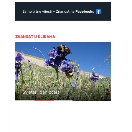
Samo bitne vijesti – Znanost na
Facebooku
ZNANOST U SLIKAMA
ja
Svjetski dan pčela
Wil