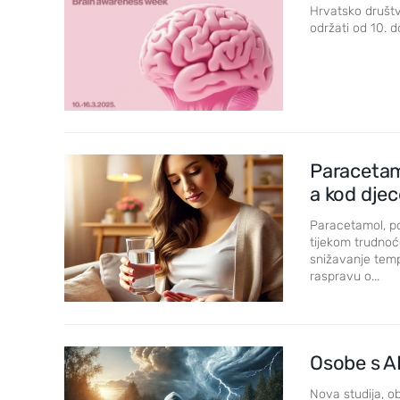
Hrvatsko društv
održati od 10. d
Paracetam
a kod dje
Paracetamol, po
tijekom trudnoć
snižavanje tem
raspravu o...
Osobe s A
Nova studija, ob