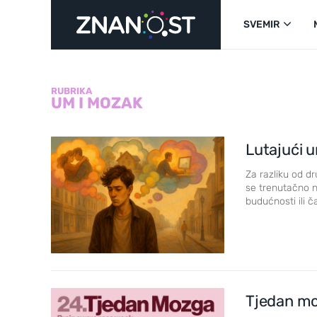
SVEMIR
RUBRIKA
UM I MOZAK
Lutajući 
Za razliku od dr
se trenutačno n
budućnosti ili č
Tjedan m