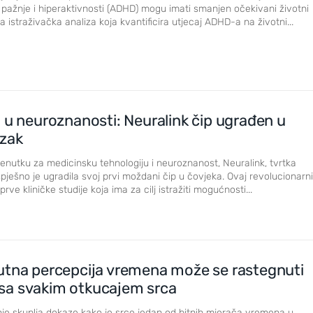
ažnje i hiperaktivnosti (ADHD) mogu imati smanjen očekivani životni
va istraživačka analiza koja kvantificira utjecaj ADHD-a na životni...
 u neuroznanosti: Neuralink čip ugrađen u
ozak
enutku za medicinsku tehnologiju i neuroznanost, Neuralink, tvrtka
pješno je ugradila svoj prvi moždani čip u čovjeka. Ovaj revolucionarni
rve kliničke studije koja ima za cilj istražiti mogućnosti...
Nove slike prekrasnih obližnjih galaksi
utna percepcija vremena može se rastegnuti
ti sa svakim otkucajem srca
nje skuplja dokaze kako je srce jedan od bitnih mjerača vremena u