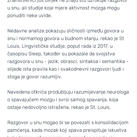
Znanstvenici još uvijek ne znaju što uzrokuje razgovor
u snu, ali studije koje mjere aktivnost mozga mogu
ponuditi neke uvide.
Nedavne analize pokazuju sličnosti između govora u
snu i normalnog govora u budnom stanju, rekao je St
Louis. Lingvističke studije, poput rada iz 2017. u
časopisu Sleep, također su pokazale da svojstva
razgovora u snu - jezik, obrasci, sintaksa i semantika -
slijede ista pravila kao i svakodnevni razgovori ljudi i
stoga je govor razumljiv.
Navedena otkrića produbljuju razumijevanje neurologa
o spavajućem mozgu i svrsi samog spavanja, koja
ostaje nedovoljno istražena, rekao je St. Louis.
Razgovor u snu mogao bi se povezati s konsolidacijom
pamćenja, kada mozak koji spava preispituje iskustva