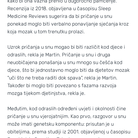
kako bi ona važna prenio u dugoročno pamćenje.
Recenzija iz 2018. objavljena u časopisu Sleep
Medicine Reviews sugerira da bi pričanje u snu
ponekad moglo biti verbalno ponavljanje sjećanja kroz
koja mozak u tom trenutku prolazi.
Uzrok pričanja u snu mogao bi biti različit kod djece i
odraslih, rekla je Martin. Pričanje u snu i druga
neuobičajena ponašanja u snu mnogo su češća kod
djece, što bi jednostavno moglo biti da djetetov mozak
"uči što ne treba raditi dok spava", rekla je Martin.
Također bi moglo biti povezano s fazama razvoja
mozga tijekom djetinjstva, rekla je.
Međutim, kod odraslih određeni uvjeti i okolnosti čine
pričanje u snu vjerojatnijim. Kao prvo, razgovor u snu
može imati genetsku komponentu: prisutan je u
obiteljima, prema studiji iz 2001. objavljenoj u časopisu