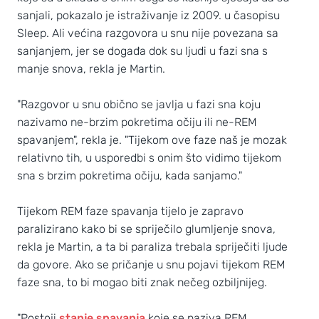
sanjali, pokazalo je istraživanje iz 2009. u časopisu
Sleep. Ali većina razgovora u snu nije povezana sa
sanjanjem, jer se događa dok su ljudi u fazi sna s
manje snova, rekla je Martin.
"Razgovor u snu obično se javlja u fazi sna koju
nazivamo ne-brzim pokretima očiju ili ne-REM
spavanjem", rekla je. "Tijekom ove faze naš je mozak
relativno tih, u usporedbi s onim što vidimo tijekom
sna s brzim pokretima očiju, kada sanjamo."
Tijekom REM faze spavanja tijelo je zapravo
paralizirano kako bi se spriječilo glumljenje snova,
rekla je Martin, a ta bi paraliza trebala spriječiti ljude
da govore. Ako se pričanje u snu pojavi tijekom REM
faze sna, to bi mogao biti znak nečeg ozbiljnijeg.
"Postoji
stanje spavanja
koje se naziva REM