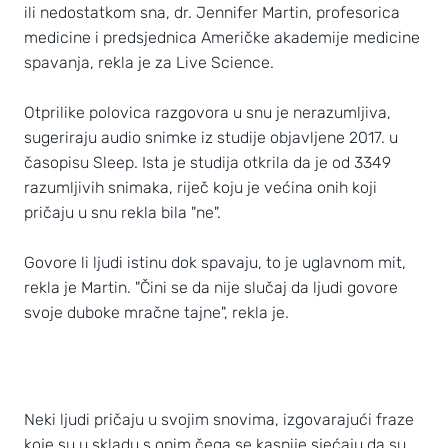
ili nedostatkom sna, dr. Jennifer Martin, profesorica
medicine i predsjednica Američke akademije medicine
spavanja, rekla je za Live Science.
Otprilike polovica razgovora u snu je nerazumljiva,
sugeriraju audio snimke iz studije objavljene 2017. u
časopisu Sleep. Ista je studija otkrila da je od 3349
razumljivih snimaka, riječ koju je većina onih koji
pričaju u snu rekla bila "ne".
Govore li ljudi istinu dok spavaju, to je uglavnom mit,
rekla je Martin. "Čini se da nije slučaj da ljudi govore
svoje duboke mračne tajne", rekla je.
Neki ljudi pričaju u svojim snovima, izgovarajući fraze
koje su u skladu s onim čega se kasnije sjećaju da su