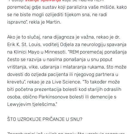
poremećaj gdje sustav koji paralizira vaše mišiće, kako
se ne biste mogli ozlijediti tijekom sna, ne radi
ispravno", rekla je Martin.
Ako je to slučaj, rana dijagnoza je važna, rekao je dr.
Erik K. St. Louis, voditelj Odjela za neurologiju spavanja
na Klinici Mayo u Minnesoti. "REM poremećaj ponašanja
često se razvija u nasilna ponašanja u snu poput
vrištanja, vike, udaranja i mlataranja rukama, što može
dovesti do ozljeda pacijenta ili njegovog partnera u
krevetu", rekao je za Live Science. "To također može
biti početna prezentacija bolesti kod starijih odraslih
osoba, obično Parkinsonove bolesti ili demencije s
Lewyjevim tjelešcima."
ŠTO UZROKUJE PRIČANJE U SNU?