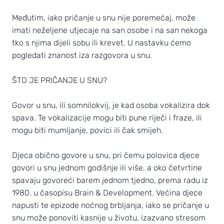
Međutim, iako pričanje u snu nije poremećaj, može
imati neželjene utjecaje na san osobe i na san nekoga
tko s njima dijeli sobu ili krevet. U nastavku ćemo
pogledati znanost iza razgovora u snu.
ŠTO JE PRIČANJE U SNU?
Govor u snu, ili somnilokvij, je kad osoba vokalizira dok
spava. Te vokalizacije mogu biti pune riječi i fraze, ili
mogu biti mumljanje, povici ili čak smijeh.
Djeca obično govore u snu, pri čemu polovica djece
govori u snu jednom godišnje ili više, a oko četvrtine
spavaju govoreći barem jednom tjedno, prema radu iz
1980. u časopisu Brain & Development. Većina djece
napusti te epizode noćnog brbljanja, iako se pričanje u
snu može ponoviti kasnije u životu, izazvano stresom