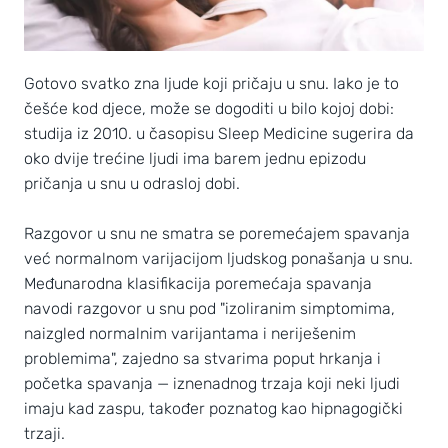
Gotovo svatko zna ljude koji pričaju u snu. Iako je to
češće kod djece, može se dogoditi u bilo kojoj dobi:
studija iz 2010. u časopisu Sleep Medicine sugerira da
oko dvije trećine ljudi ima barem jednu epizodu
pričanja u snu u odrasloj dobi.
Razgovor u snu ne smatra se poremećajem spavanja
već normalnom varijacijom ljudskog ponašanja u snu.
Međunarodna klasifikacija poremećaja spavanja
navodi razgovor u snu pod "izoliranim simptomima,
naizgled normalnim varijantama i neriješenim
problemima", zajedno sa stvarima poput hrkanja i
početka spavanja — iznenadnog trzaja koji neki ljudi
imaju kad zaspu, također poznatog kao hipnagogički
trzaji.