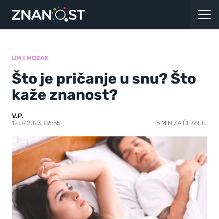
UM I MOZAK
Što je pričanje u snu? Što
kaže znanost?
V.P.
12.07.2023, 06:55
5 MIN ZA ČITANJE