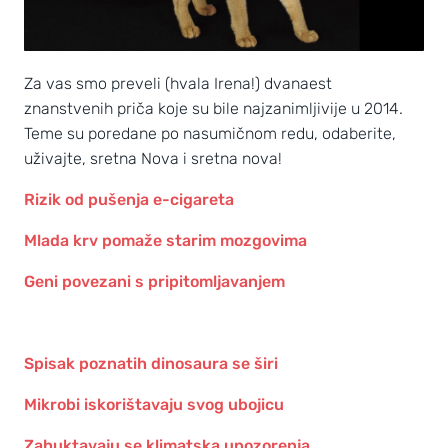
Za vas smo preveli (hvala Irena!) dvanaest
znanstvenih priča koje su bile najzanimljivije u 2014.
Teme su poredane po nasumičnom redu, odaberite,
uživajte, sretna Nova i sretna nova!
Rizik od pušenja e-cigareta
Mlada krv pomaže starim mozgovima
Geni povezani s pripitomljavanjem
Spisak poznatih dinosaura se širi
Mikrobi iskorištavaju svog ubojicu
Zahuktavaju se klimatska upozorenja