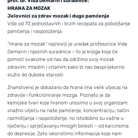
prof. dr. Vida Demarin i suradnice:
HRANA ZA MOZAK
Jelovnici za zdrav mozak i dugo pamćenje
Više od 70 jednostavnih i brzih recepata za poboljšanje
pamćenja i raspoloženja
“Hrana za mozak” najnoviji je uradak profesorice Vide
Demarin i njezinih suradnica – to je knjiga koja će
pomoći svakome od nas da održimo svoj mozak
zdravim, mladim i vitalnim kako bi nas besprijekorno
služio do duboke starosti.
Znanstveno je dokazano da hrana ima velik utjecaj na
zdravlje i funkcioniranje mozga. Poznato je da
kemijske tvari koje hranom unosimo u svoj organizam
snažno utječu na naše pamćenje, koncentraciju, način
razmišljanja i raspoloženje, no istodobno su važne u
liječenju i sprječavanju mnogih bolesti – od karcinoma
do depresije. Zato iskoristimo informacije koje nam