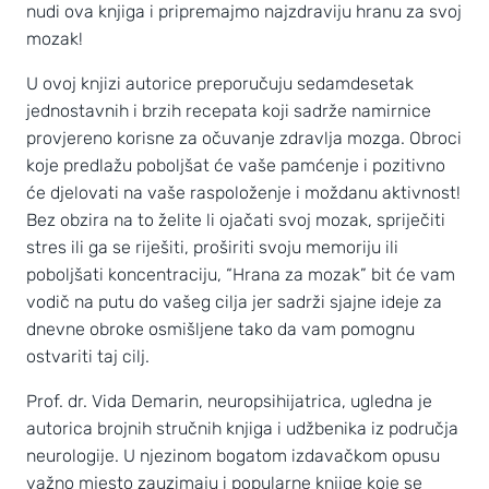
nudi ova knjiga i pripremajmo najzdraviju hranu za svoj
mozak!
U ovoj knjizi autorice preporučuju sedamdesetak
jednostavnih i brzih recepata koji sadrže namirnice
provjereno korisne za očuvanje zdravlja mozga. Obroci
koje predlažu poboljšat će vaše pamćenje i pozitivno
će djelovati na vaše raspoloženje i moždanu aktivnost!
Bez obzira na to želite li ojačati svoj mozak, spriječiti
stres ili ga se riješiti, proširiti svoju memoriju ili
poboljšati koncentraciju, “Hrana za mozak” bit će vam
vodič na putu do vašeg cilja jer sadrži sjajne ideje za
dnevne obroke osmišljene tako da vam pomognu
ostvariti taj cilj.
Prof. dr. Vida Demarin, neuropsihijatrica, ugledna je
autorica brojnih stručnih knjiga i udžbenika iz područja
neurologije. U njezinom bogatom izdavačkom opusu
važno mjesto zauzimaju i popularne knjige koje se