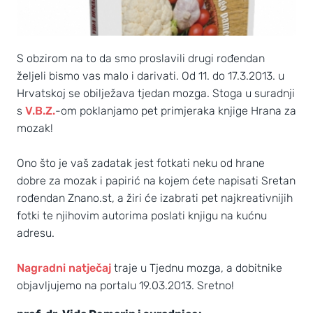
S obzirom na to da smo proslavili drugi rođendan
željeli bismo vas malo i darivati. Od 11. do 17.3.2013. u
Hrvatskoj se obilježava tjedan mozga. Stoga u suradnji
s
V.B.Z.
-om poklanjamo pet primjeraka knjige Hrana za
mozak!
Ono što je vaš zadatak jest fotkati neku od hrane
dobre za mozak i papirić na kojem ćete napisati Sretan
rođendan Znano.st, a žiri će izabrati pet najkreativnijih
fotki te njihovim autorima poslati knjigu na kućnu
adresu.
Nagradni natječaj
traje u Tjednu mozga, a dobitnike
objavljujemo na portalu 19.03.2013. Sretno!