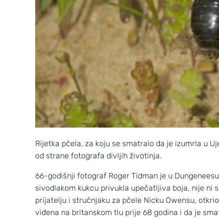
Rijetka pčela, za koju se smatralo da je izumrla u U
od strane fotografa divljih životinja.
66-godišnji fotograf Roger Tidman je u Dungenees
sivodlakom kukcu privukla upečatljiva boja, nije ni s
prijatelju i stručnjaku za pčele Nicku Owensu, otkrio
viđena na britanskom tlu prije 68 godina i da je sm