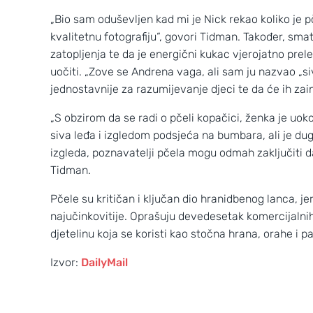
„Bio sam oduševljen kad mi je Nick rekao koliko je p
kvalitetnu fotografiju“, govori Tidman. Također, sma
zatopljenja te da je energični kukac vjerojatno pre
uočiti. „Zove se Andrena vaga, ali sam ju nazvao „
jednostavnije za razumijevanje djeci te da će ih zain
„S obzirom da se radi o pčeli kopačici, ženka je uoko
siva leđa i izgledom podsjeća na bumbara, ali je du
izgleda, poznavatelji pčela mogu odmah zaključiti d
Tidman.
Pčele su kritičan i ključan dio hranidbenog lanca, j
najučinkovitije. Oprašuju devedesetak komercijalnih 
Wild Croatia
djetelinu koja se koristi kao stočna hrana, orahe i 
2
3
Izvor:
DailyMail