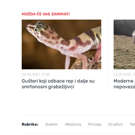
MOŽDA ĆE VAS ZANIMATI
26.06.2021, 11:00
23.07.2012, 1
Gušteri koji odbace rep i dalje su
Moderne 
smrtonosni grabežljivci
nepoveza
Rubrike:
Svemir
Medicina
Priroda
Društvo
Te