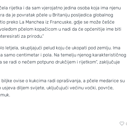
čela rijetka i da sam vjerojatno jedina osoba koja ima njenu
tra da je povratak pčele u Britaniju posljedica globalnog
letio preko La Manchea iz Francuske, gdje se može češće
sivoleđom pčelom kopačicom u nadi da će općenitije ime biti
teresirati za prirodu.“
lo letjela, skupljajući pelud koju će ukopati pod zemlju. Ima
ga samo centimetar i pola. Na temelju njenog karakterističnog
a se radi o nečem potpuno drukčijem i rijetkom“, zaključuje
er biljke ovise o kukcima radi oprašivanja, a pčele medarice su
usjeva diljem svijete, uključujući većinu voćki, povrće,
Nove slike prekrasnih obližnjih galaksi
pamuk.