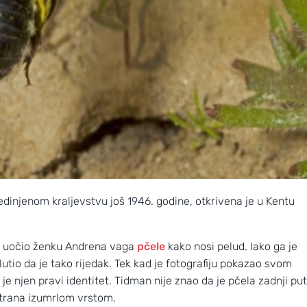
jedinjenom kraljevstvu još 1946. godine, otkrivena je u Kentu
u uočio ženku Andrena vaga
pčele
kako nosi pelud. Iako ga je
lutio da je tako rijedak. Tek kad je fotografiju pokazao svom
 je njen pravi identitet. Tidman nije znao da je pčela zadnji put
atrana izumrlom vrstom.