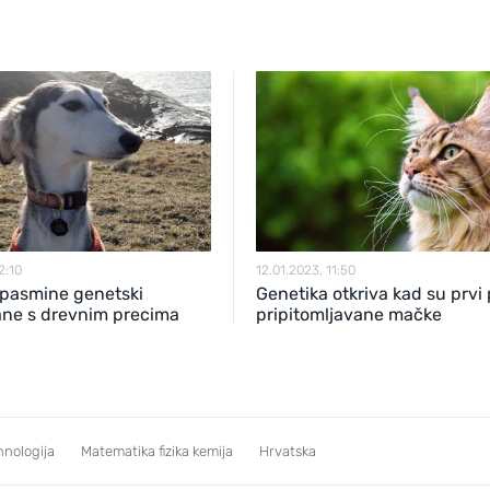
2:10
12.01.2023, 11:50
pasmine genetski
Genetika otkriva kad su prvi
ne s drevnim precima
pripitomljavane mačke
hnologija
Matematika fizika kemija
Hrvatska