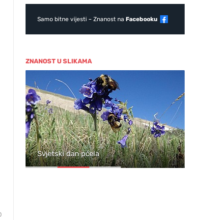
Samo bitne vijesti – Znanost na
Facebooku
ZNANOST U SLIKAMA
ja
Svjetski dan pčela
Wil
0