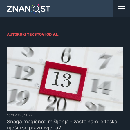
AUTORSKI TEKSTOVI OD V.L.
13.11.2015, 11:33
Snaga magičnog mišljenja - zašto nam je teško
riješiti se praznovjerja?