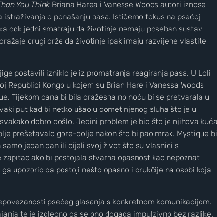
Than You Think
Briana Harea i Vanesse Woods autori iznose
aka istraživanja o ponašanju pasa. Ističemo fokus na psećoj
ka dok jedni smatraju da životinje nemaju poseban sustav
ažaje drugi drže da životinje ipak imaju razvijene vlastite
ige postavili izniklo je iz promatranja reagiranja pasa. U Loli
koj Republici Kongo u kojem su Brian Hare i Vanessa Woods
e. Tijekom dana bi bila dražesna no noću bi se pretvarala u
svaki put kad bi netko ušao u domet njenog sluha što je u
 svakako dobro došlo. Jedini problem je bio što je njihova kuć
lje prešetavalo gore-dolje nakon što bi pao mrak. Mystique bi
samo jedan dan ili cijeli svoj život što su vlasnici s
Nove slike prekrasnih obližnjih galaksi
e zapitao ako bi postojala stvarna opasnost kao nepoznat
bi ga upozorio da postoji nešto opasno i drukčije na osobi koja
nepovezanosti psećeg glasanja s konkretnom komunikacijom.
lajanja te je izgledno da se ono događa impulzivno bez razlike.