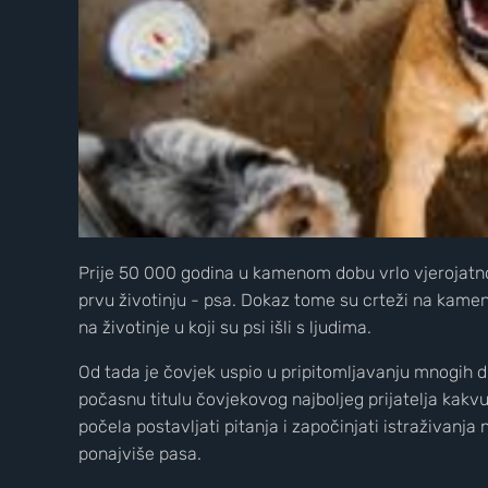
Prije 50 000 godina u kamenom dobu vrlo vjerojatno i
prvu životinju - psa. Dokaz tome su crteži na kamen
na životinje u koji su psi išli s ljudima.
Od tada je čovjek uspio u pripitomljavanju mnogih dr
počasnu titulu čovjekovog najboljeg prijatelja kakv
počela postavljati pitanja i započinjati istraživanja
ponajviše pasa.