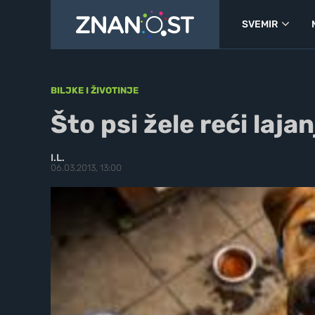
SVEMIR
BILJKE I ŽIVOTINJE
Što psi žele reći laja
I.L.
06.03.2013, 13:00