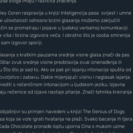
ožda stoga imaju i različita značenja.
ey Coren raspravlja u knjizi Inteligencija pasa svijest i umne
e učestalosti odnosno brzini glasanja možemo zaključiti
ačin se promatraju i pojave u ljudskoj verbalnoj komunikaciji.
 viša i brzina izgovora veća. I obratno što je osoba smirenija
e sam izgovor sporiji.
iri glasanja s kratkim pauzama srednje visine glasa znači da pas
Oštar zvuk srednje visine predstavlja zvuk iznenađenja ili
 Što što je sad to. Ako se pak pri lajanju intonacija spušta od
ljstvo i zabavu. Dakle mijenjajući visinu i naglasak lajanja
rediti s rečeničnom intonacijom u ljudskom jeziku. Izjavna
ju rečenice od izjave nastaje pitanje. Znači tehnika kreiranja
objašnjivi su primjeri navedeni u knjizi The Genius of Dogs
a koja se vole igrati hvatanja na plaži. Svako bacanje ih tjera
. Kada Chocolate pronađe loptu uporna Cina s mukom uzme