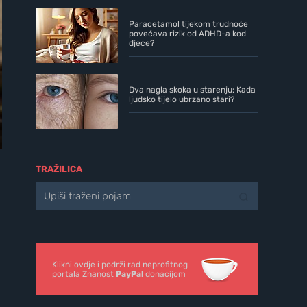
Paracetamol tijekom trudnoće
povećava rizik od ADHD-a kod
djece?
Dva nagla skoka u starenju: Kada
ljudsko tijelo ubrzano stari?
TRAŽILICA
Klikni ovdje i podrži rad neprofitnog
portala Znanost
PayPal
donacijom