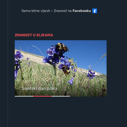
Samo bitne vijesti – Znanost na
Facebooku
ZNANOST U SLIKAMA
a
ja
Svjetski dan pčela
Wil