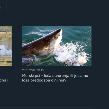
0
23.11.2012, 10:10
Morski psi - loša stvorenja ili je samo
dna i
loša predodžba o njima?