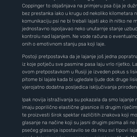
Coppinger to objašnjava na primjeru psa čija je dužn
bez prestanka iako u krugu od nekoliko kilometara ni
komunikaciju psi ne bi trebali lajati ako ih nitko n
jednostavno ispoljavao neko unutarnje stanje uzbu
kontrolu nad lajanjem. Ne vode računa o eventualnom
onih o emotivnom stanju psa koji laje.
Postoji pretpostavka da je lajanje još jedna popratn
iz koje potječu sve pasmine pasa laju vrlo rijetko. L
ovom pretpostavkom u Rusiji je izveden pokus s lis
pitome bi lajale kada bi ugledale ljude dok druge lisi
vjerojatno dodatna posljedica isključivanja prirođen
Ipak novija istraživanja su pokazala da smo lajanje 
imaju poprilično elastične glasnice ili drugim riječim
te proizvesti širok spektar različitih znakova koji m
glasanje na načine koji su jasni drugim psima ali ne
psećeg glasanja ispostavilo se da nisu svi tipovi laja