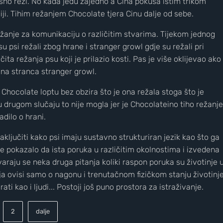
asno reži. No kada jedu zajedno a Cina pokuša istim trikom
iji. Tihim režanjem Chocolate tjera Cinu dalje od sebe.
 režanje za komunikaciju o različitim stvarima. Tijekom jednog
u psi režali zbog hrane i stranger growl gdje su režali pri
čita režanja psu koji je prilazio kosti. Pas je više oklijevao ako
 na stranca stranger growl.
Chocolate loptu bez obzira što je ona režala stoga što je
 u drugom slučaju to nije mogla jer je Chocolateino tiho režanje
adilo o hrani.
ključiti kako psi imaju sustavno strukturiran jezik kao što ga
se pokazalo da ista poruka u različitim okolnostima i izvedena
varaju se neka druga pitanja koliki raspon poruka su životinje 
ija ovisi samo o nagonu i trenutačnom fizičkom stanju životinj
i kao i ljudi... Postoji još puno prostora za istraživanje.
2
dalje