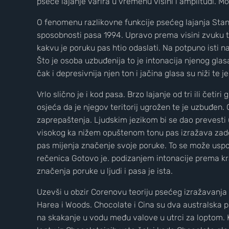
pseće lajanje varira u vremenu visini i amplitudi. M
O fenomenu razlikovne funkcije psećeg lajanja Stanl
sposobnosti pasa 1994. Upravo prema visini zvuku t
kakvu je poruku pas htio odaslati. Na potpuno isti n
Što je osoba uzbuđenija to je intonacija njenog glasa
čak i depresivnija njen ton i jačina glasa su niži te j
Vrlo slično je i kod pasa. Brzo lajanje od tri ili čet
osjeća da je njegov teritorij ugrožen te je uzbuđen. 
zaprepaštenja. Ljudskim jezikom bi se dao prevesti u
visokog ka nižem opuštenom tonu pas izražava zadovo
pas mijenja značenje svoje poruke. To se može uspo
rečenica Gotovo je. podizanjem intonacije prema kra
značenja poruke u ljudi i pasa je ista.
Uzevši u obzir Corenovu teoriju psećeg izražavanja 
Harea i Woods. Chocolate i Cina su dva australska ps
na skakanje u vodu među valove u utrci za loptom