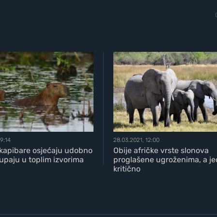
09:14
28.03.2021, 12:00
 kapibare osjećaju udobno
Obije afričke vrste slonova
upaju u toplim izvorima
proglašene ugroženima, a je
kritično