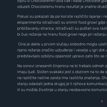
loptu iz Chocolateinih usta čak i kada Chocolate gl
oduzeti Chocolateinu hranu rezultat je znatno drukč
Pokusi su pokazali da psi koriste različito lajanje i
eksperimenta istraživači su snimili food growl gdje s
približavanju stranca. Istraživači su puštali ova razli
bi čuo režanje na hranu food growl nego pri režanju
Cina je dakle u prvom slučaju slobodno mogla uzeti 
njeno režanje značilo uzbuđenje i veselje u igri dok
predstavljalo ozbiljnu opasnost upravo zato što se r
Na osnovi iznesenih činjenica ne bi trebalo odmah za
imaju ljudi. Složen svakako jest s obzirom na to da 
na različite načine zaista ima različita značenja. Ot
stanju odaslati jedna drugoj je li njihova komunikac
ili su možda životinje u stanju neobavezno komunicirat
1