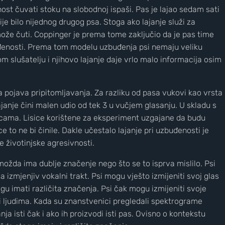
ost čuvati stoku na slobodnoj ispaši. Pas je lajao sedam sati
je bilo nijednog drugog psa. Stoga ako lajanje služi za
e može čuti. Coppinger je prema tome zaključio da je pas time
đenosti. Prema tom modelu uzbuđenja psi nemaju veliku
 slušatelju i njihovo lajanje daje vrlo malo informacija osim
a pojava pripitomljavanja. Za razliku od pasa vukovi kao vrsta
ajanje čini malen udio od tek 3 u vučjem glasanju. U skladu s
icama. Lisice korištene za eksperiment uzgajane da budu
ce to ne bi činile. Dakle učestalo lajanje pri uzbuđenosti je
e životinjske agresivnosti.
možda ima dublje značenje nego što se to isprva mislilo. Psi
a izmjenjiv vokalni trakt. Psi mogu vješto izmijeniti svoj glas
ogu imati različita značenja. Psi čak mogu izmijeniti svoje
 i ljudima. Kada su znanstvenici pregledali spektrograme
nja isti čak i ako ih proizvodi isti pas. Ovisno o kontekstu