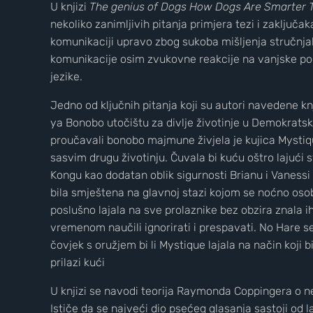
U knjizi
The genius of Dogs How Dogs Are Smarter 
nekoliko zanimljivih pitanja primjera tezi i zaključ
komunikaciji upravo zbog sukoba mišljenja stručnja
komunikacije osim zvukovne reakcije na vanjske podr
jezike.
Jedno od ključnih pitanja koji su autori navedene knj
ya Bonobo utočištu za divlje životinje u Demokrats
proučavali bonobo majmune živjela je kujica Mystiqu
sasvim drugu životinju. Čuvala bi kuću oštro lajući 
Kongu kao dodatan oblik sigurnosti Brianu i Vanessi
bila smještena na glavnoj stazi kojom se noćno osob
poslušno lajala na sve prolaznike bez obzira znala ih 
Wild Croatia
vremenom naučili ignorirati i prespavati. No Hare s
2
3
čovjek s oružjem bi li Mystique lajala na način koji 
prilazi kući
U knjizi se navodi teorija Raymonda Coppingera o 
Ističe da se najveći dio psećeg glasanja sastoji od 