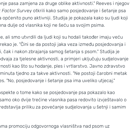
ođenje pasa zamjena za druge oblike aktivnosti." Reeves i njegov
k Factor Surv
ey otkrili kako samo posjedovanje i šetanje psa
općenito puno aktivniji. Studija je pokazala kako su ljudi koji
na dulje od vlasnika koji ne šeću sa svojim psima.
ali smo utvrdili da ljudi koji su hodali također imaju veću
 rekao je. "Čini se da postoji jaka veza između posjedovanja i
ti, čak i nakon zbrajanja samog šetanja s psom.'' Studija je
vaja za tjelesne aktivnosti, a primjeri uključuju sudjelovanje
vnosti kao što su hodanje, ples i vrtlarstvo. Javno zdravstvo
minuta tjedno za takve aktivnosti. "Ne postoji čarobni metak
ves. "No, posjedovanje i šetanje psa ima uveliko utjecaj."
Nove slike prekrasnih obližnjih galaksi
e aspekte o tome kako se posjedovanje psa pokazalo kao
e samo oko dvije trećine vlasnika pasa redovito izvještavalo o
dstavlja priliku za povećanje sudjelovanja u šetnji i samim
jama promociju odgovornoga vlasništva nad psom uz