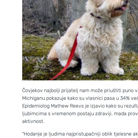
Čovjekov najbolji prijatelj nam može priuštiti puno 
Michiganu pokazuje kako su vlasnici pasa u 34% većo
Epidemiolog Mathew Reevs je izjavio kako su rezultat
ljubimcima s vremenom postaju zdraviji, mada prov
aktivnost.
"Hodanje je ljudima najpristupačniji oblik tjelesne ak