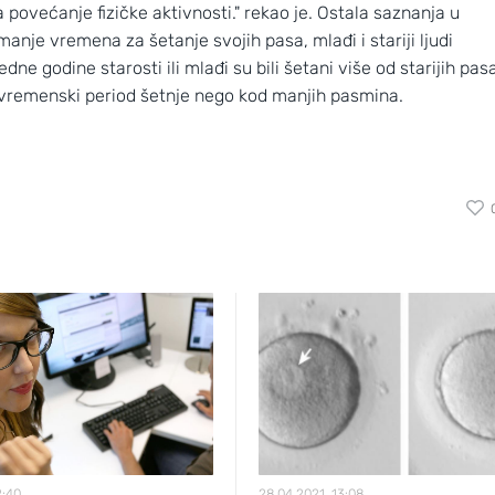
povećanje fizičke aktivnosti." rekao je. Ostala saznanja u
jmanje vremena za šetanje svojih pasa, mlađi i stariji ljudi
jedne godine starosti ili mlađi su bili šetani više od starijih pas
lji vremenski period šetnje nego kod manjih pasmina.
2:40
28.04.2021, 13:08