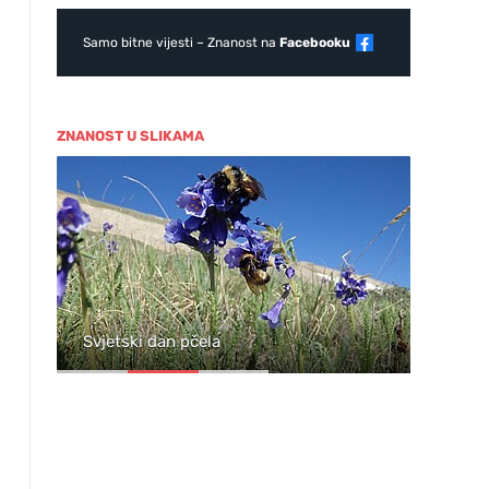
Samo bitne vijesti – Znanost na
Facebooku
ZNANOST U SLIKAMA
ja
Svjetski dan pčela
Wil