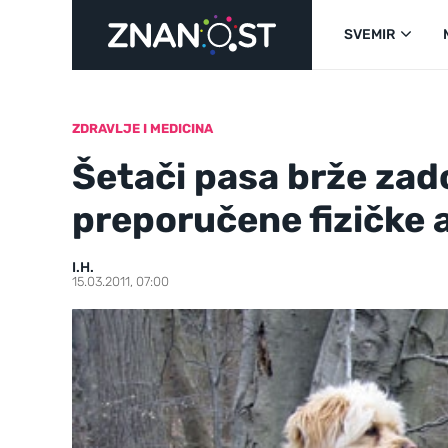
SVEMIR
ZDRAVLJE I MEDICINA
Šetači pasa brže zado
preporučene fizičke 
I.H.
15.03.2011, 07:00