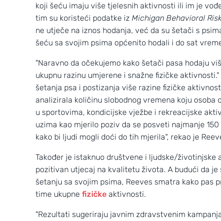
koji šeću imaju više tjelesnih aktivnosti ili im je v
tim su koristeći podatke iz
Michigan Behavioral Ris
ne utječe na iznos hodanja, već da su šetači s psima 
šeću sa svojim psima općenito hodali i do sat vreme
"Naravno da očekujemo kako šetači pasa hodaju više, 
ukupnu razinu umjerene i snažne fizičke aktivnosti."
šetanja psa i postizanja više razine fizičke aktivnos
analizirala količinu slobodnog vremena koju osoba od
u sportovima, kondicijske vježbe i rekreacijske akti
uzima kao mjerilo poziv da se posveti najmanje 150 
kako bi ljudi mogli doći do tih mjerila", rekao je Ree
Wild Croatia
Također je istaknuo društvene i ljudske/životinjsk
pozitivan utjecaj na kvalitetu života. A budući da j
2
3
šetanju sa svojim psima, Reeves smatra kako pas pre
time ukupne
fizičke
aktivnosti.
"Rezultati sugeriraju javnim zdravstvenim kampan