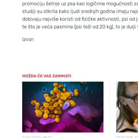
promociju šetnje uz psa kao logičnne mogućnosti za 
studiji su otkrila kako ljudi srednjih godina imaju na
dobivaju najviše koristi od fizičke aktivnosti, psi od 
te što je veća pasmina (psi teži od 20 kg), to je du
Izvor:
MOŽDA ĆE VAS ZANIMATI
27.04.2022, 08:00
07.10.2015, 1