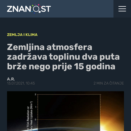
ZEMLJA I KLIMA
Zemljina atmosfera
zadržava toplinu dva puta
brže nego prije 15 godina
A.R.
13.07.2021, 10:45
2 MIN ZA ČITANJE