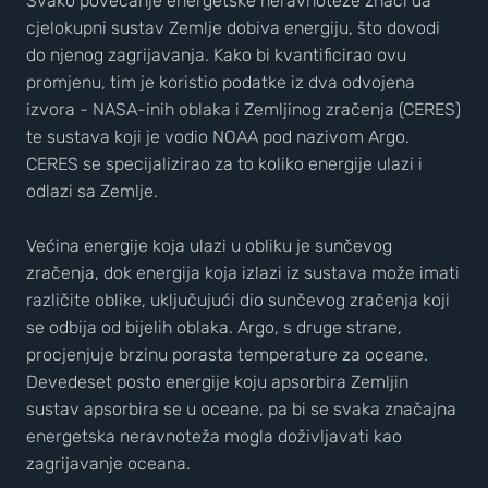
Svako povećanje energetske neravnoteže znači da
cjelokupni sustav Zemlje dobiva energiju, što dovodi
do njenog zagrijavanja. Kako bi kvantificirao ovu
promjenu, tim je koristio podatke iz dva odvojena
izvora - NASA-inih oblaka i Zemljinog zračenja (CERES)
te sustava koji je vodio NOAA pod nazivom Argo.
CERES se specijalizirao za to koliko energije ulazi i
odlazi sa Zemlje.
Većina energije koja ulazi u obliku je sunčevog
zračenja, dok energija koja izlazi iz sustava može imati
različite oblike, uključujući dio sunčevog zračenja koji
se odbija od bijelih oblaka. Argo, s druge strane,
procjenjuje brzinu porasta temperature za oceane.
Devedeset posto energije koju apsorbira Zemljin
sustav apsorbira se u oceane, pa bi se svaka značajna
energetska neravnoteža mogla doživljavati kao
zagrijavanje oceana.