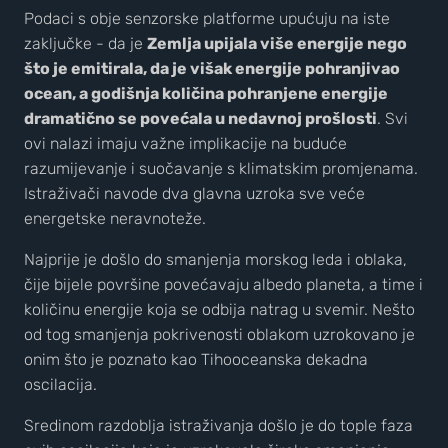
Podaci s obje senzorske platforme upućuju na iste
zaključke - da je
Zemlja upijala više energije nego
što je emitirala, da je višak energije pohranjivao
ocean, a godišnja količina pohranjene energije
dramatično se povećala u nedavnoj prošlosti
. Svi
ovi nalazi imaju važne implikacije na buduće
razumijevanje i suočavanje s klimatskim promjenama.
Istraživači navode dva glavna uzroka sve veće
energetske neravnoteže.
Najprije je došlo do smanjenja morskog leda i oblaka,
čije bijele površine povećavaju albedo planeta, a time i
količinu energije koja se odbija natrag u svemir. Nešto
od tog smanjenja pokrivenosti oblakom uzrokovano je
onim što je poznato kao Tihooceanska dekadna
oscilacija.
Sredinom razdoblja istraživanja došlo je do tople faza