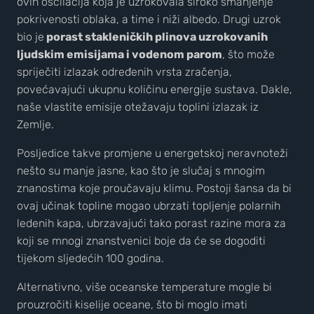
ovih oscilacija koja je uzrokovala široko smanjenje
pokrivenosti oblaka, a time i niži albedo. Drugi uzrok
bio je
porast stakleničkih plinova uzrokovanih
ljudskim emisijama i vodenom parom
, što može
spriječiti izlazak određenih vrsta zračenja,
povećavajući ukupnu količinu energije sustava. Dakle,
naše vlastite emisije otežavaju toplini izlazak iz
Zemlje.
Posljedice takve promjene u energetskoj neravnoteži
nešto su manje jasne, kao što je slučaj s mnogim
znanostima koje proučavaju klimu. Postoji šansa da bi
ovaj učinak topline mogao ubrzati topljenje polarnih
ledenih kapa, ubrzavajući tako porast razine mora za
koji se mnogi znanstvenici boje da će se dogoditi
tijekom sljedećih 100 godina.
Alternativno, više oceanske temperature mogle bi
prouzročiti kiselije oceane, što bi moglo imati