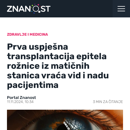
ZDRAVLJE I MEDICINA
Prva uspješna
transplantacija epitela
rožnice iz matičnih
stanica vraća vid i nadu
pacijentima
Portal Znanost
11.11.2024, 10:34
3 MIN ZA ČITANJE