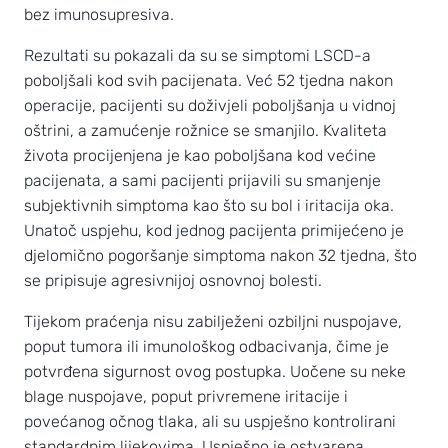
bez imunosupresiva.
Rezultati su pokazali da su se simptomi LSCD-a
poboljšali kod svih pacijenata. Već 52 tjedna nakon
operacije, pacijenti su doživjeli poboljšanja u vidnoj
oštrini, a zamućenje rožnice se smanjilo. Kvaliteta
života procijenjena je kao poboljšana kod većine
pacijenata, a sami pacijenti prijavili su smanjenje
subjektivnih simptoma kao što su bol i iritacija oka.
Unatoč uspjehu, kod jednog pacijenta primijećeno je
djelomično pogoršanje simptoma nakon 32 tjedna, što
se pripisuje agresivnijoj osnovnoj bolesti.
Tijekom praćenja nisu zabilježeni ozbiljni nuspojave,
poput tumora ili imunološkog odbacivanja, čime je
potvrđena sigurnost ovog postupka. Uočene su neke
blage nuspojave, poput privremene iritacije i
povećanog očnog tlaka, ali su uspješno kontrolirani
standardnim lijekovima. Uspješno je ostvarena