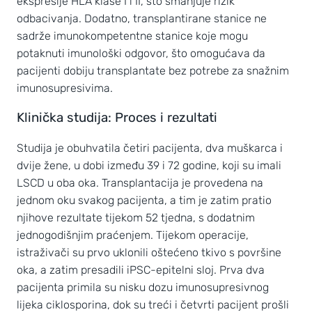
ekspresije HLA klase I i II, što smanjuje rizik
odbacivanja. Dodatno, transplantirane stanice ne
sadrže imunokompetentne stanice koje mogu
potaknuti imunološki odgovor, što omogućava da
pacijenti dobiju transplantate bez potrebe za snažnim
imunosupresivima.
Klinička studija: Proces i rezultati
Studija je obuhvatila četiri pacijenta, dva muškarca i
dvije žene, u dobi između 39 i 72 godine, koji su imali
LSCD u oba oka. Transplantacija je provedena na
jednom oku svakog pacijenta, a tim je zatim pratio
njihove rezultate tijekom 52 tjedna, s dodatnim
jednogodišnjim praćenjem. Tijekom operacije,
istraživači su prvo uklonili oštećeno tkivo s površine
oka, a zatim presadili iPSC-epitelni sloj. Prva dva
pacijenta primila su nisku dozu imunosupresivnog
lijeka ciklosporina, dok su treći i četvrti pacijent prošli