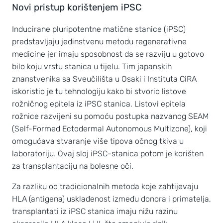
Novi pristup korištenjem iPSC
Inducirane pluripotentne matične stanice (iPSC)
predstavljaju jedinstvenu metodu regenerativne
medicine jer imaju sposobnost da se razviju u gotovo
bilo koju vrstu stanica u tijelu. Tim japanskih
znanstvenika sa Sveučilišta u Osaki i Instituta CiRA
iskoristio je tu tehnologiju kako bi stvorio listove
rožničnog epitela iz iPSC stanica. Listovi epitela
rožnice razvijeni su pomoću postupka nazvanog SEAM
(Self-Formed Ectodermal Autonomous Multizone), koji
omogućava stvaranje više tipova očnog tkiva u
laboratoriju. Ovaj sloj iPSC-stanica potom je korišten
za transplantaciju na bolesne oči.
Za razliku od tradicionalnih metoda koje zahtijevaju
HLA (antigena) usklađenost između donora i primatelja,
transplantati iz iPSC stanica imaju nižu razinu