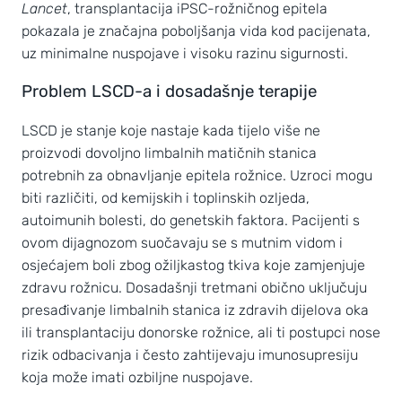
Lancet
, transplantacija iPSC-rožničnog epitela
pokazala je značajna poboljšanja vida kod pacijenata,
uz minimalne nuspojave i visoku razinu sigurnosti.
Problem LSCD-a i dosadašnje terapije
LSCD je stanje koje nastaje kada tijelo više ne
proizvodi dovoljno limbalnih matičnih stanica
potrebnih za obnavljanje epitela rožnice. Uzroci mogu
biti različiti, od kemijskih i toplinskih ozljeda,
autoimunih bolesti, do genetskih faktora. Pacijenti s
ovom dijagnozom suočavaju se s mutnim vidom i
osjećajem boli zbog ožiljkastog tkiva koje zamjenjuje
zdravu rožnicu. Dosadašnji tretmani obično uključuju
presađivanje limbalnih stanica iz zdravih dijelova oka
ili transplantaciju donorske rožnice, ali ti postupci nose
rizik odbacivanja i često zahtijevaju imunosupresiju
koja može imati ozbiljne nuspojave.