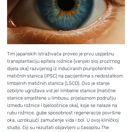
Tim japanskih istraživača proveo je prvu uspješnu
transplantaciju epitela rožnice (vanjski sloj prozirnog
dijela oka) razvijenog iz induciranih pluripotentnih
matičnih stanica (iPSC) na pacijentima s nedostatkom
limbalnih matičnih stanica (LSCD). Ovo je stanje
ozbiljno ugrožava vid jer limbalne stanice (matične
stanice smještene u limbusu, prijelaznom području
između rožnice i bjeloočnice oka), koje se nalaze na
rubu rožnice, gube sposobnost regeneracije površine
oka, uzrokujući zamućenje vida i bol. U ovoj kliničkoj
studiji, čiji su rezultati objavljeni u časopisu
The