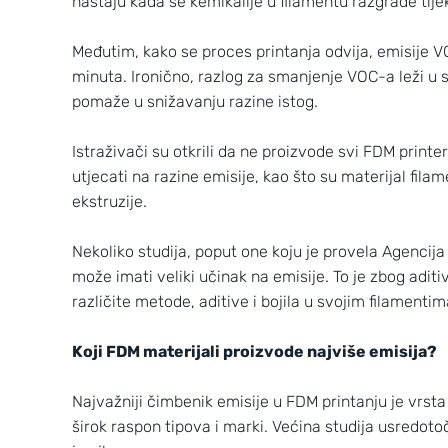
nastaju kada se kemikalije u filamentu razgrade tij
Međutim, kako se proces printanja odvija, emisije V
minuta. Ironično, razlog za smanjenje VOC-a leži u 
pomaže u snižavanju razine istog.
Istraživači su otkrili da ne proizvode svi FDM printer
utjecati na razine emisije, kao što su materijal fil
ekstruzije.
Nekoliko studija, poput one koju je provela Agencija
može imati veliki učinak na emisije. To je zbog aditi
različite metode, aditive i bojila u svojim filamentima
Koji FDM materijali proizvode najviše emisija?
Najvažniji čimbenik emisije u FDM printanju je vrsta
širok raspon tipova i marki. Većina studija usredoto