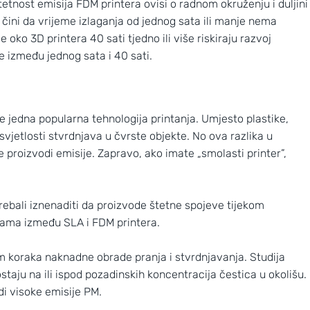
etnost emisija FDM printera ovisi o radnom okruženju i duljini
e čini da vrijeme izlaganja od jednog sata ili manje nema
e oko 3D printera 40 sati tjedno ili više riskiraju razvoj
je između jednog sata i 40 sati.
je jedna popularna tehnologija printanja. Umjesto plastike,
svjetlosti stvrdnjava u čvrste objekte. No ova razlika u
e proizvodi emisije. Zapravo, ako imate „smolasti printer”,
ebali iznenaditi da proizvode štetne spojeve tijekom
ijama između SLA i FDM printera.
om koraka naknadne obrade pranja i stvrdnjavanja. Studija
staju na ili ispod pozadinskih koncentracija čestica u okolišu.
di visoke emisije PM.