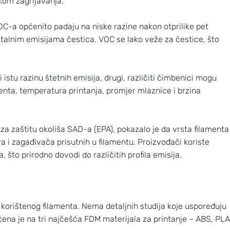
ekom zagrijavanja.
OC-a općenito padaju na niske razine nakon otprilike pet
stalnim emisijama čestica. VOC se lako veže za čestice, što
i istu razinu štetnih emisija, drugi, različiti čimbenici mogu
amenta, temperatura printanja, promjer mlaznice i brzina
 za zaštitu okoliša SAD-a (EPA), pokazalo je da vrsta filamenta
va i zagađivača prisutnih u filamentu. Proizvođači koriste
, što prirodno dovodi do različitih profila emisija.
 korištenog filamenta. Nema detaljnih studija koje uspoređuju
čena je na tri najčešća FDM materijala za printanje – ABS, PLA