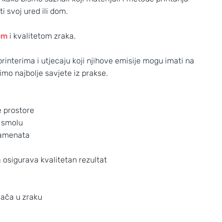
ti svoj ured ili dom.
em
i kvalitetom zraka.
rinterima i utjecaju koji njihove emisije mogu imati na
dimo najbolje savjete iz prakse.
e prostore
i smolu
ilamenata
 osigurava kvalitetan rezultat
vača u zraku