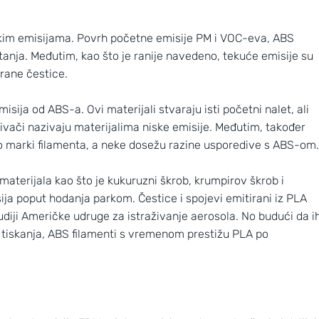
sokim emisijama. Povrh početne emisije PM i VOC-eva, ABS
tanja. Međutim, kao što je ranije navedeno, tekuće emisije su
rane čestice.
isija od ABS-a. Ovi materijali stvaraju isti početni nalet, ali
živači nazivaju materijalima niske emisije. Međutim, također
 o marki filamenta, a neke dosežu razine usporedive s ABS-om.
aterijala kao što je kukuruzni škrob, krumpirov škrob i
ija poput hodanja parkom. Čestice i spojevi emitirani iz PLA
udiji Američke udruge za istraživanje aerosola. No budući da i
tiskanja, ABS filamenti s vremenom prestižu PLA po