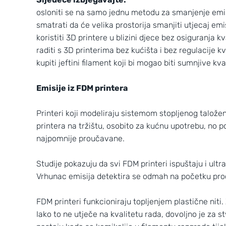
osloniti se na samo jednu metodu za smanjenje emisij
smatrati da će velika prostorija smanjiti utjecaj emi
koristiti 3D printere u blizini djece bez osiguranja kval
raditi s 3D printerima bez kućišta i bez regulacije 
kupiti jeftini filament koji bi mogao biti sumnjive kv
Emisije iz FDM printera
Printeri koji modeliraju sistemom stopljenog taloženj
printera na tržištu, osobito za kućnu upotrebu, no p
najpomnije proučavane.
Studije pokazuju da svi FDM printeri ispuštaju i ultra 
Vrhunac emisija detektira se odmah na početku proce
FDM printeri funkcioniraju topljenjem plastične niti
Iako to ne utječe na kvalitetu rada, dovoljno je za 