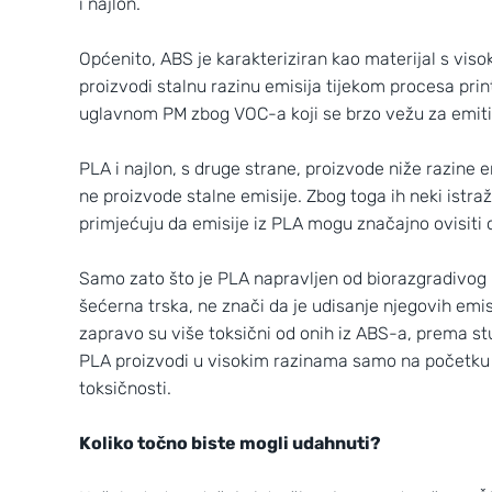
i najlon.
Općenito, ABS je karakteriziran kao materijal s vi
proizvodi stalnu razinu emisija tijekom procesa prin
uglavnom PM zbog VOC-a koji se brzo vežu za emiti
PLA i najlon, s druge strane, proizvode niže razine em
ne proizvode stalne emisije. Zbog toga ih neki istra
primjećuju da emisije iz PLA mogu značajno ovisiti
Samo zato što je PLA napravljen od biorazgradivog m
šećerna trska, ne znači da je udisanje njegovih emis
zapravo su više toksični od onih iz ABS-a, prema st
PLA proizvodi u visokim razinama samo na početku 
toksičnosti.
Koliko točno biste mogli udahnuti?