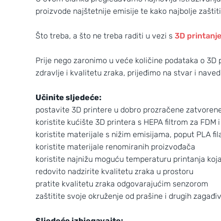
proizvode najštetnije emisije te kako najbolje zaštiti
Što treba, a što ne treba raditi u vezi s
3D printanj
Prije nego zaronimo u veće količine podataka o 3D p
zdravlje i kvalitetu zraka, prijeđimo na stvar i nave
Učinite sljedeće:
postavite 3D printere u dobro prozračene zatvoren
koristite kućište 3D printera s HEPA filtrom za FDM 
koristite materijale s nižim emisijama, poput PLA f
koristite materijale renomiranih proizvođača
koristite najnižu moguću temperaturu printanja koja
redovito nadzirite kvalitetu zraka u prostoru
pratite kvalitetu zraka odgovarajućim senzorom
zaštitite svoje okruženje od prašine i drugih zagađi
Sljedeće izbjegavajte: