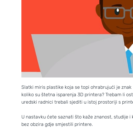
Slatki miris plastike koja se topi ohrabrujući je znak
koliko su štetna isparenja 3D printera? Trebam li osta
uredski radnici trebali sjediti u istoj prostoriji s pri
U nastavku ćete saznati što kaže znanost, studije i k
bez obzira gdje smjestili printere.