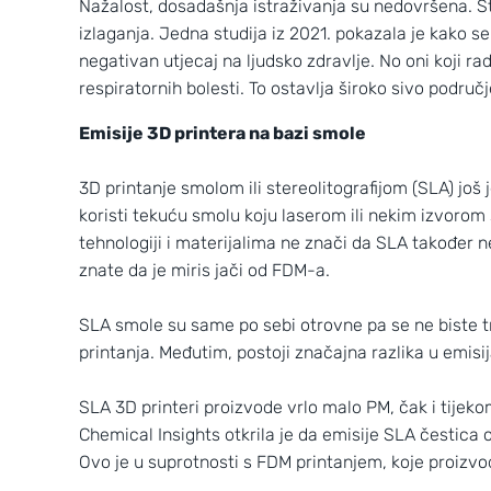
Nažalost, dosadašnja istraživanja su nedovršena. Št
izlaganja. Jedna studija iz 2021. pokazala je kako s
negativan utjecaj na ljudsko zdravlje. No oni koji rad
respiratornih bolesti. To ostavlja široko sivo područ
Emisije 3D printera na bazi smole
3D printanje smolom ili stereolitografijom (SLA) još 
koristi tekuću smolu koju laserom ili nekim izvorom 
tehnologiji i materijalima ne znači da SLA također n
znate da je miris jači od FDM-a.
SLA smole su same po sebi otrovne pa se ne biste tr
printanja. Međutim, postoji značajna razlika u emis
SLA 3D printeri proizvode vrlo malo PM, čak i tijek
Chemical Insights otkrila je da emisije SLA čestica o
Ovo je u suprotnosti s FDM printanjem, koje proizvo