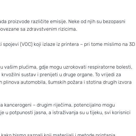
rada proizvode različite emisije. Neke od njih su bezopasni
u povezane sa zdravstvenim rizicima.
i spojevi (VOC) koji izlaze iz printera – pri tome mislimo na 3D
 u vašim plućima, gdje mogu uzrokovati respiratorne bolesti,
rvožilni sustav i prenijeti u druge organe. To vrijedi za
nih plinova automobila, šumskih požara i stotina drugih izvora
Nove slike prekrasnih obližnjih galaksi
ja kancerogeni – drugim riječima, potencijalno mogu
je u potpunosti jasna, a istraživanja su u tijeku, svi korisnici
ako bismo saznali koji materijali i metode printanja