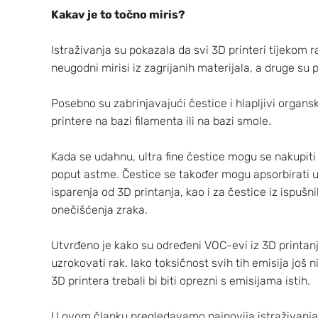
Kakav je to točno miris?
Istraživanja su pokazala da svi 3D printeri tijekom 
neugodni mirisi iz zagrijanih materijala, a druge s
Posebno su zabrinjavajući čestice i hlapljivi organsk
printere na bazi filamenta ili na bazi smole.
Kada se udahnu, ultra fine čestice mogu se nakupiti
poput astme. Čestice se također mogu apsorbirati u k
isparenja od 3D printanja, kao i za čestice iz ispuš
onečišćenja zraka.
Wild Croatia
Utvrđeno je kako su određeni VOC-evi iz 3D printan
2
3
uzrokovati rak. Iako toksičnost svih tih emisija još ni
3D printera trebali bi biti oprezni s emisijama istih.
U ovom članku pregledavamo najnovija istraživanja k