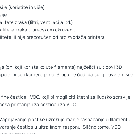
e (koristite ih više)
sije
itete zraka (filtri, ventilacija itd.)
kvalitete zraka u uredskom okruženju
alitete ili nije preporučen od proizvođača printera
a (oni koji koriste kolute filamenta) najčešći su tipovi 3D
opularni su i komercijalno. Stoga ne čudi da su njihove emisije
fine čestice i VOC, koji bi mogli biti štetni za ljudsko zdravlje.
sa printanja i za čestice i za VOC.
. Zagrijavanje plastike uzrokuje manje raspadanje u filamentu.
stvaranje čestica u ultra finom rasponu. Slično tome, VOC