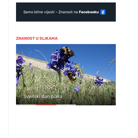
Samo bitne vijesti – Znanost na
Facebooku
ZNANOST U SLIKAMA
ja
Svjetski dan pčela
Wil