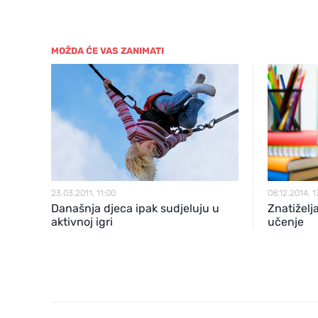
MOŽDA ĆE VAS ZANIMATI
23.03.2011, 11:00
08.12.2014, 1
Današnja djeca ipak sudjeluju u
Znatiželj
aktivnoj igri
učenje