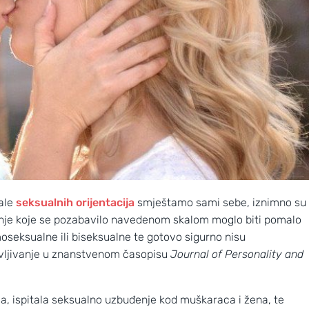
kale
seksualnih orijentacija
smještamo sami sebe, iznimno su
vanje koje se pozabavilo navedenom skalom moglo biti pomalo
oseksualne ili biseksualne te gotovo sigurno nisu
avljivanje u znanstvenom časopisu
Journal of Personality and
a, ispitala seksualno uzbuđenje kod muškaraca i žena, te