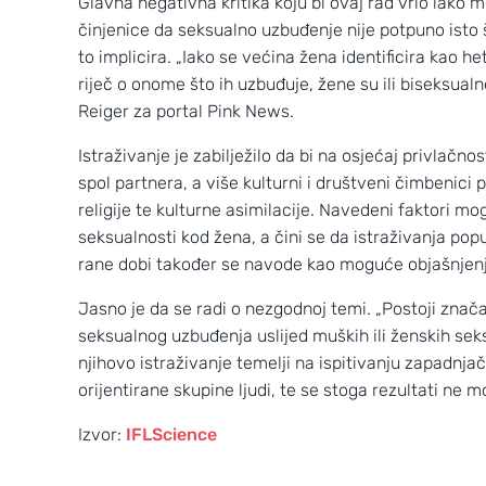
Glavna negativna kritika koju bi ovaj rad vrlo lako
činjenice da seksualno uzbuđenje nije potpuno isto š
to implicira. „Iako se većina žena identificira kao h
riječ o onome što ih uzbuđuje, žene su ili biseksual
Reiger za portal Pink News.
Istraživanje je zabilježilo da bi na osjećaj privlač
spol partnera, a više kulturni i društveni čimbenici
religije te kulturne asimilacije. Navedeni faktori 
seksualnosti kod žena, a čini se da istraživanja po
rane dobi također se navode kao moguće objašnjenje
Jasno je da se radi o nezgodnoj temi. „Postoji znača
seksualnog uzbuđenja uslijed muških ili ženskih seks
njihovo istraživanje temelji na ispitivanju zapadnja
orijentirane skupine ljudi, te se stoga rezultati ne 
Izvor:
IFLScience