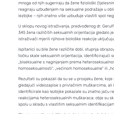
mnoga od njih sugeriraju da žene fiziološki (tjelesn
reagiraju uzbuđenjem na seksualne podražaje u obliku
lezbijke – njih znatno više uzbuđuje vlastiti spol neg
U sklopu novog istraživanja, predvođenog dr. Gerul
345 žena različitih seksualnih orijentacija gledalo 
istraživači mjerili njihove biološke reakcije uključuju
Ispitanici su bile žene različite dobi, stupnja obraz
točku skale seksualnih orijentacija, identificirajuć
„biseksualne s naginjanjem prema heteroseksualnost
homoseksualnosti“, „većinom homoseksualne“ ili „h
Rezultati su pokazali da su se u prosjeku žene, koje 
Wild Croatia
gledajući videozapise s privlačnim muškarcima, ali i
2
3
identificirale kao lezbijke pokazale su znatno jaču re
reakcijama heteroseksualnih muškaraca: obje su sk
spolu u skladu s vlastitim seksualnim identifikacija