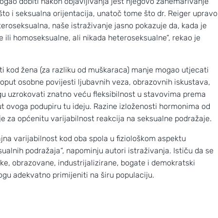
 mogao dobiti nakon objavljivanja jest njegovo zanemarivanje
to i seksualna orijentacija, unatoč tome što dr. Reiger upravo
eteroseksualna, naše istraživanje jasno pokazuje da, kada je
ne ili homoseksualne, ali nikada heteroseksualne“, rekao je
nosti kod žena (za razliku od muškaraca) manje mogao utjecati
 poput osobne povijesti ljubavnih veza, obrazovnih iskustava,
mogu uzrokovati znatno veću fleksibilnost u stavovima prema
put ovoga podupiru tu ideju. Razine izloženosti hormonima od
 za općenitu varijabilnost reakcija na seksualne podražaje.
jna varijabilnost kod oba spola u fiziološkom aspektu
ualnih podražaja“, napominju autori istraživanja. Ističu da se
čke, obrazovane, industrijalizirane, bogate i demokratski
mogu adekvatno primijeniti na širu populaciju.