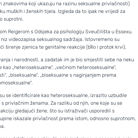
im znakovima koji ukazuju na razinu seksualne privlačnosti)
 muških i ženskih tijela. Izgleda da to ipak ne vrijedi za
o suprotni.
fom Reigerom s Odsjeka za psihologiju Sveučilišta u Essexu,
je niz videozapisa seksualnog sadržaja. Istovremeno su
ći širenje zjenica te genitalne reakcije (bȉlo i protok krvi).
ovanja i narodnosti, a zadatak im je bio smjestiti sebe na neku
i se kao „heteroseksualne“, „većinom heteroseksualne“,
i“, „biseksualne“, „biseksualne s naginjanjem prema
omoseksualne“.
su se identificirale kao heteroseksualne, izrazito uzbudile
Nove slike prekrasnih obližnjih galaksi
 s privlačnim ženama. Za razliku od njih, one koje su se
akciju gledajući žene, što su istraživači usporedili s
upine iskazale privlačnost prema istom, odnosno suprotnom,
ma.