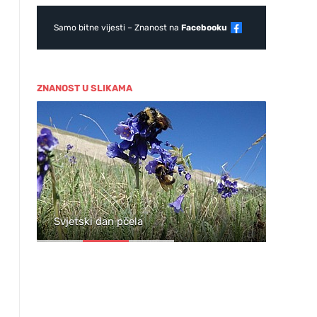
Samo bitne vijesti – Znanost na
Facebooku
ZNANOST U SLIKAMA
ja
Svjetski dan pčela
Wil