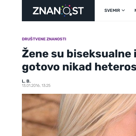
SVEMIR
DRUŠTVENE ZNANOSTI
Žene su biseksualne 
gotovo nikad hetero
L. B.
13.01.2016, 13:25