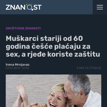
DRUŠTVENE ZNANOSTI
Muškarci stariji od 60
godina češće plaćaju za
sex, a rjeđe koriste zaštitu
Irena Mrnjavac
09.01.2016, 12:00
3 MIN ZA ČITANJE