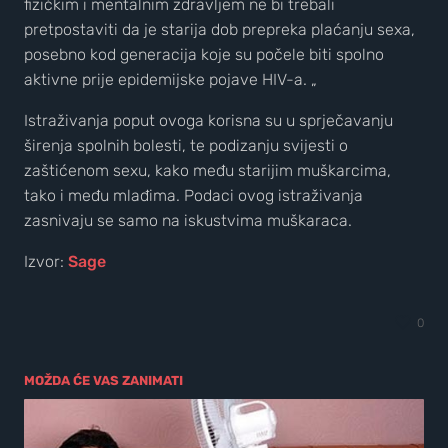
fizičkim i mentalnim zdravljem ne bi trebali
pretpostaviti da je starija dob prepreka plaćanju sexa,
posebno kod generacija koje su počele biti spolno
aktivne prije epidemijske pojave HIV-a. „
Istraživanja poput ovoga korisna su u sprječavanju
širenja spolnih bolesti, te podizanju svijesti o
zaštićenom sexu, kako među starijim muškarcima,
tako i među mlađima. Podaci ovog istraživanja
zasnivaju se samo na iskustvima muškaraca.
Izvor:
Sage
0
MOŽDA ĆE VAS ZANIMATI