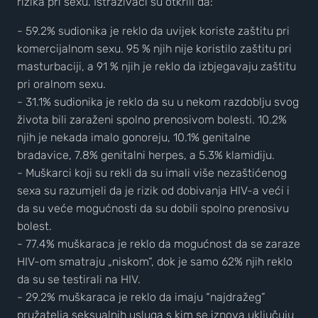
rizika pri sexu. Istraživači su otkrili da:
- 59.2% sudionika je reklo da uvijek koriste zaštitu pri
komercijalnom sexu. 95 % njih nije koristilo zaštitu pri
masturbaciji, a 91 % njih je reklo da izbjegavaju zaštitu
pri oralnom sexu.
- 31.1% sudionika je reklo da su u nekom razdoblju svog
života bili zaraženi spolno prenosivom bolesti. 10.2%
njih je nekada imalo gonoreju, 10.1% genitalne
bradavice, 7.8% genitalni herpes, a 5.3% klamidiju.
- Muškarci koji su rekli da su imali više nezaštićenog
sexa su razumjeli da je rizik od dobivanja HIV-a veći i
da su veće mogućnosti da su dobili spolno prenosivu
bolest.
- 77.4% muškaraca je reklo da mogućnost da se zaraze
HIV-om smatraju „niskom“, dok je samo 62% njih reklo
da su se testirali na HIV.
- 29.2% muškaraca je reklo da imaju “najdražeg”
pružatelja seksualnih usluga s kim se iznova uključuju