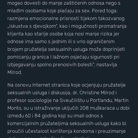
mogao dovesti do manje zaštićenih odnosa nego s
mlađim osobama koje plaćaju za sex. Pored toga,
razmjena emocionalne prisnosti tijekom takozvanog
„iskustva s djevojkom“, kao i mogućnosti promatranja
klijenta kao starije osobe koja nosi manje rizika jer
odnose ima samo s jednim ili s vrlo ograničenim
brojem pružatelja seksualnih usluga može doprinijeti
pomicanju granica i lažnom osjećaju sigurnosti pri
izbjegavanju spolno prenosivih bolesti“, nastavlja
Milrod.
Na osnovu Internet stranica koje ocjenjuju pružatelje
seksualnih usluga i diskusija, dr. Christine Milrod i
profesor sociologije na Sveučilištu u Portlandu, Martin
Monto, su u istraživanje uključili 208 muškaraca u dobi
između 60 i 84 godina koji su imali odnos s
komercijalnim pružateljima seksualnih usluga kako bi
proučili učestalost korištenja kondoma i preuzimanje