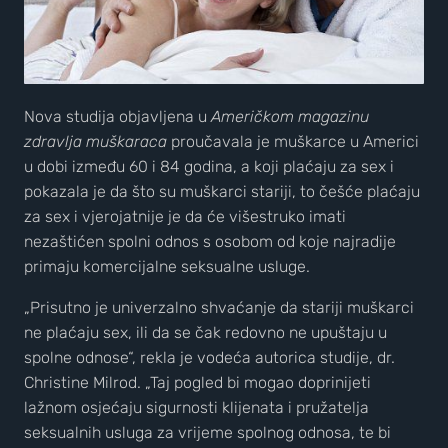
Nova studija objavljena u
Američkom magazinu
zdravlja muškaraca
proučavala je muškarce u Americi
u dobi između 60 i 84 godina, a koji plaćaju za sex i
pokazala je da što su muškarci stariji, to češće plaćaju
za sex i vjerojatnije je da će višestruko imati
nezaštićen spolni odnos s osobom od koje najradije
primaju komercijalne seksualne usluge.
„Prisutno je univerzalno shvaćanje da stariji muškarci
ne plaćaju sex, ili da se čak redovno ne upuštaju u
spolne odnose“, rekla je vodeća autorica studije, dr.
Christine Milrod. „Taj pogled bi mogao doprinijeti
lažnom osjećaju sigurnosti klijenata i pružatelja
seksualnih usluga za vrijeme spolnog odnosa, te bi