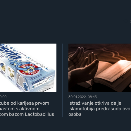
10:00
30.01.2022, 08:45
 zube od karijesa prvom
Istraživanje otkriva da je
astom s aktivnom
islamofobija predrasuda ova
čkom bazom Lactobacillus
osoba