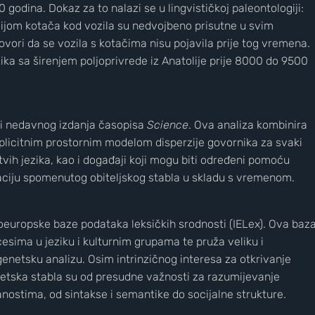
00 godina. Dokaz za to nalazi se u lingvističkoj paleontologiji:
gijom kotača kod vozila su nedvojbeno prisutne u svim
vori da se vozila s kotačima nisu pojavila prije tog vremena.
ika sa širenjem poljoprivrede iz Anatolije prije 8000 do 9500
izi nedavnog izdanja časopisa
Science
. Ova analiza kombinira
splicitnim prostornim modelom disperzije govornika za svaki
tvih jezika, kao i događaji koji mogu biti određeni pomoću
ibraciju spomenutog obiteljskog stabla u skladu s vremenom.
Nove slike prekrasnih obližnjih galaksi
ndoeuropske baze podataka leksičkih srodnosti (IELex). Ova baz
esima u jeziku i kulturnim grupama te pruža veliku i
genetsku analizu. Osim intrinzičnog interesa za otkrivanje
ogenetska stabla su od presudne važnosti za razumijevanje
nostima, od sintakse i semantike do socijalne strukture.