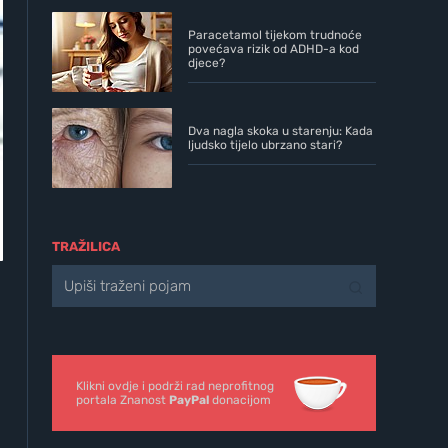
Paracetamol tijekom trudnoće
povećava rizik od ADHD-a kod
djece?
Dva nagla skoka u starenju: Kada
ljudsko tijelo ubrzano stari?
TRAŽILICA
a
Klikni ovdje i podrži rad neprofitnog
portala Znanost
PayPal
donacijom