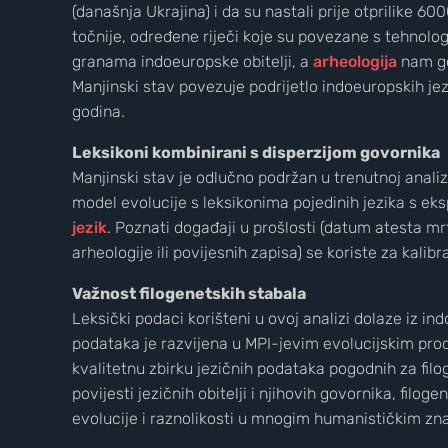
(današnja Ukrajina) i da su nastali prije otprilike 60
točnije, određene riječi koje su povezane s tehnolo
granama indoeuropske obitelji, a
arheologija
nam go
Manjinski stav povezuje podrijetlo indoeuropskih jez
godina.
Leksikoni kombinirani s disperzijom govornika
Manjinski stav je odlučno podržan u trenutnoj anal
model evolucije s leksikonima pojedinih jezika s ek
jezik
. Poznati događaji u prošlosti (datum atesta mr
arheologije ili povijesnih zapisa) se koriste za kal
Važnost filogenetskih stabala
Wild Croatia
Leksički podaci korišteni u ovoj analizi dolaze iz i
podataka je razvijena u MPI-jevim evolucijskim proc
2
3
kvalitetnu zbirku jezičnih podataka pogodnih za filo
povijesti jezičnih obitelji i njihovih govornika, fil
evolucije i raznolikosti u mnogim humanističkim zna