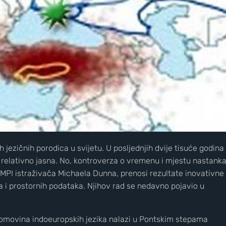
h jezičnih porodica u svijetu. U posljednjih dvije tisuće godina
je relativno jasna. No, kontroverza o vremenu i mjestu nastank
ći MPI istraživača Michaela Dunna, prenosi rezultate inovativne
a i prostornih podataka. Njihov rad se nedavno pojavio u
 domovina indoeuropskih jezika nalazi u Pontskim stepama