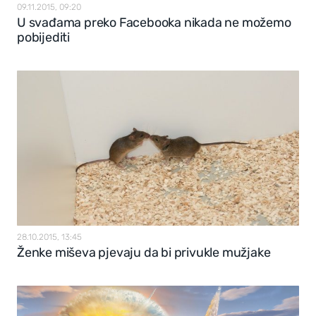
09.11.2015, 09:20
U svađama preko Facebooka nikada ne možemo
pobijediti
28.10.2015, 13:45
Ženke miševa pjevaju da bi privukle mužjake