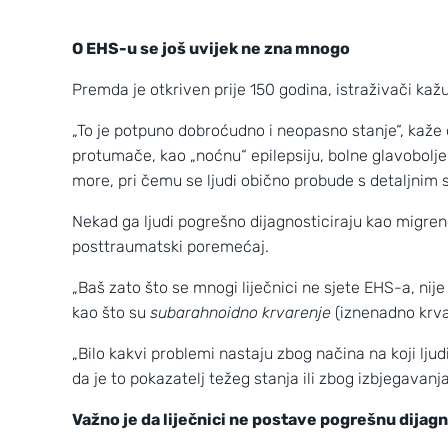
O EHS-u se još uvijek ne zna mnogo
Premda je otkriven prije 150 godina, istraživači ka
„To je potpuno dobroćudno i neopasno stanje“, kaže dr
protumače, kao „noćnu“ epilepsiju, bolne glavobolje (
more, pri čemu se ljudi obično probude s detaljnim
Nekad ga ljudi pogrešno dijagnosticiraju kao migrene,
posttraumatski poremećaj.
„Baš zato što se mnogi liječnici ne sjete EHS-a, nij
kao što su
subarahnoidno krvarenje
(iznenadno krvar
„Bilo kakvi problemi nastaju zbog načina na koji lju
da je to pokazatelj težeg stanja ili zbog izbjegavanj
Važno je da liječnici ne postave pogrešnu