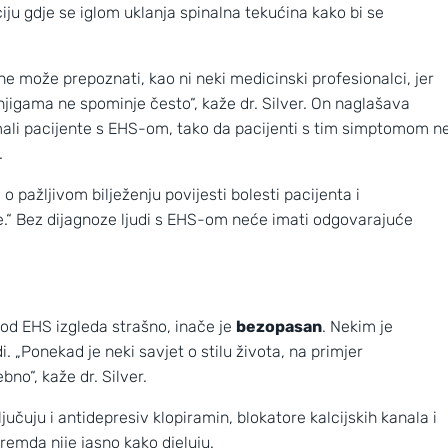
ciju gdje se iglom uklanja spinalna tekućina kako bi se
ne može prepoznati, kao ni neki medicinski profesionalci, jer
njigama ne spominje često“, kaže dr. Silver. On naglašava
 imali pacijente s EHS-om, tako da pacijenti s tim simptomom n
.
o pažljivom bilježenju povijesti bolesti pacijenta i
će.“ Bez dijagnoze ljudi s EHS-om neće imati odgovarajuće
 god EHS izgleda strašno, inače je
bezopasan
. Nekim je
. „Ponekad je neki savjet o stilu života, na primjer
bno“, kaže dr. Silver.
ključuju i antidepresiv klopiramin, blokatore kalcijskih kanala i
premda nije jasno kako djeluju.