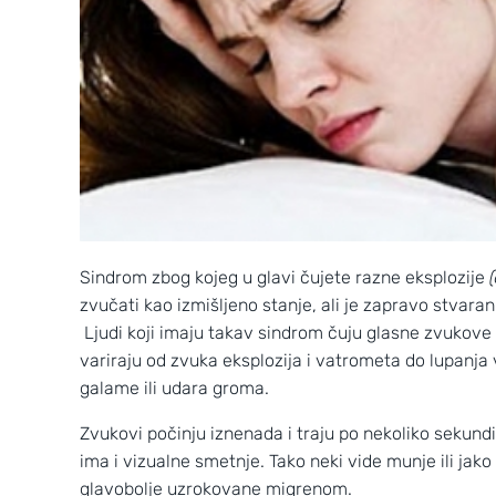
Sindrom zbog kojeg u glavi čujete razne eksplozije
zvučati kao izmišljeno stanje, ali je zapravo stvara
Ljudi koji imaju takav sindrom čuju glasne zvukove 
variraju od zvuka eksplozija i vatrometa do lupanja 
galame ili udara groma.
Zvukovi počinju iznenada i traju po nekoliko sekund
ima i vizualne smetnje. Tako neki vide munje ili jako s
glavobolje uzrokovane migrenom.