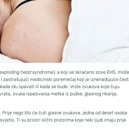
(exploding head syndrome
), a koji se skraćeno zove EHS, mož
n i zastrašujući medicinski poremećaj koji je iznenađujuće čest
kada idu spavati ili kada se bude. Vrste zvukova koje čuju
vrata, zvuka ispaljivanja metka iz puške, glasnog rikanja,
i. Prije nego što će čuti glasne zvukove, jedna od deset osoba
vjetlo. Ti su prizori slični prizorima koje neki ljudi imaju prije