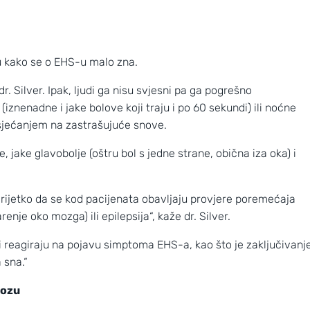
žu kako se o EHS-u malo zna.
. Silver. Ipak, ljudi ga nisu svjesni pa ga pogrešno
iznenadne i jake bolove koji traju i po 60 sekundi) ili noćne
 sjećanjem na zastrašujuće snove.
 jake glavobolje (oštru bol s jedne strane, obična iza oka) i
e rijetko da se kod pacijenata obavljaju provjere poremećaja
enje oko mozga) ili epilepsija“, kaže dr. Silver.
di reagiraju na pojavu simptoma EHS-a, kao što je zaključivanj
a sna.“
 dijagnozu