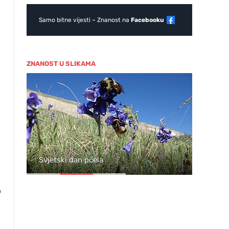
Samo bitne vijesti – Znanost na
Facebooku
ZNANOST U SLIKAMA
ja
Svjetski dan pčela
Wil
o