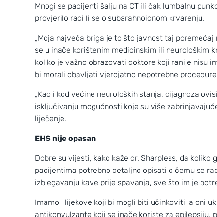
Mnogi se pacijenti šalju na CT ili čak lumbalnu punk
provjerilo radi li se o subarahnoidnom krvarenju.
„Moja najveća briga je to što javnost taj poremećaj 
se u inače korištenim medicinskim ili neurološkim k
koliko je važno obrazovati doktore koji ranije nisu
bi morali obavljati vjerojatno nepotrebne procedure
„Kao i kod većine neuroloških stanja, dijagnoza ovisi 
isključivanju mogućnosti koje su više zabrinjavaju
liječenje.
EHS nije opasan
Dobre su vijesti, kako kaže dr. Sharpless, da koliko
pacijentima potrebno detaljno opisati o čemu se radi
izbjegavanju kave prije spavanja, sve što im je potre
Imamo i lijekove koji bi mogli biti učinkoviti, a oni u
antikonvulzante koji se inače koriste za epilepsiju, 