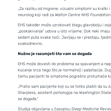
„Za razliku od migrene, vizualni simptomi su kratki i
neurolog koji radi za
Walton Centre NHS Foundation
EHS također može uzrokovati blagu glavobolju i osjeća
„poskakivanje“ udova u isto vrijeme. Dok neki imaju
sedam puta svake noći. Javljaju se i prestaju, tjed
svakodnevno.
Nužno je razumjeti što vam se događa
EHS može dovesti do problema sa spavanjem a napad
kucanje srca nego što je normalno) i palpitacije. D
čemu pacijenti te simptome pogrešno protumače kao
Wild Croatia
2
3
„Pratio sam pacijente koji su se toliko plašili da su
Sharpless, asistent psihologije na Washington State 
se događa.“
Studija objavljena u časopisu
Sleep Medicine Revi