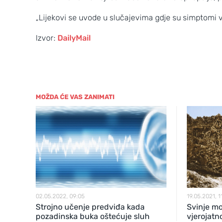
„Lijekovi se uvode u slučajevima gdje su simptomi vrl
Izvor:
DailyMail
MOŽDA ĆE VAS ZANIMATI
02.05.2022, 09:05
19.05.2021, 1
Strojno učenje predviđa kada
Svinje mo
pozadinska buka oštećuje sluh
vjerojatn