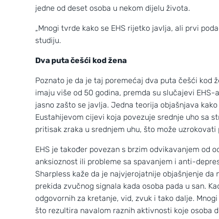
jedne od deset osoba u nekom dijelu života.
„Mnogi tvrde kako se EHS rijetko javlja, ali prvi poda
studiju.
Dva puta češći kod žena
Poznato je da je taj poremećaj dva puta češći kod 
imaju više od 50 godina, premda su slučajevi EHS-a 
jasno zašto se javlja. Jedna teorija objašnjava kak
Eustahijevom cijevi koja povezuje srednje uho sa st
pritisak zraka u srednjem uhu, što može uzrokovati
EHS je također povezan s brzim odvikavanjem od odr
anksioznost ili probleme sa spavanjem i anti-depresi
Sharpless kaže da je najvjerojatnije objašnjenje 
prekida zvučnog signala kada osoba pada u san. Ka
odgovornih za kretanje, vid, zvuk i tako dalje. Mnog
što rezultira navalom raznih aktivnosti koje 