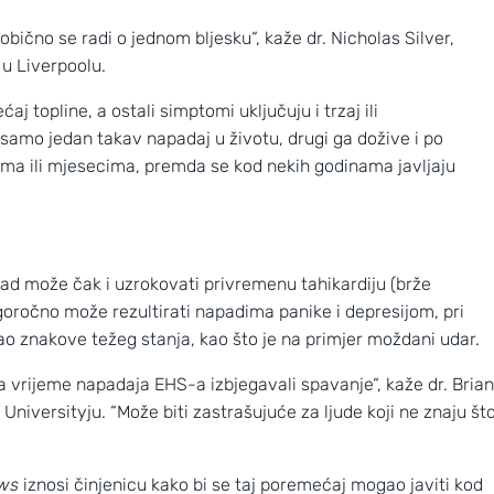
 obično se radi o jednom bljesku“, kaže dr. Nicholas Silver,
u Liverpoolu.
j topline, a ostali simptomi uključuju i trzaj ili
 samo jedan takav napadaj u životu, drugi ga dožive i po
nima ili mjesecima, premda se kod nekih godinama javljaju
 može čak i uzrokovati privremenu tahikardiju (brže
ugoročno može rezultirati napadima panike i depresijom, pri
 znakove težeg stanja, kao što je na primjer moždani udar.
Nove slike prekrasnih obližnjih galaksi
 za vrijeme napadaja EHS-a izbjegavali spavanje“, kaže dr. Brian
Universityju. “Može biti zastrašujuće za ljude koji ne znaju št
ews
iznosi činjenicu kako bi se taj poremećaj mogao javiti kod