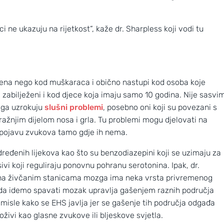
ci ne ukazuju na rijetkost“, kaže dr. Sharpless koji vodi tu
žena nego kod muškaraca i obično nastupi kod osoba koje
zabilježeni i kod djece koja imaju samo 10 godina. Nije sasvi
o ga uzrokuju
slušni problemi
, posebno oni koji su povezani s
ražnjim dijelom nosa i grla. Tu problemi mogu djelovati na
 pojavu zvukova tamo gdje ih nema.
eđenih lijekova kao što su benzodiazepini koji se uzimaju za
vi koji reguliraju ponovnu pohranu serotonina. Ipak, dr.
da na živčanim stanicama mozga ima neka vrsta privremenog
da idemo spavati mozak upravlja gašenjem raznih područja
i misle kako se EHS javlja jer se gašenje tih područja odgađa
osoba doživi kao glasne zvukove ili bljeskove svjetla.