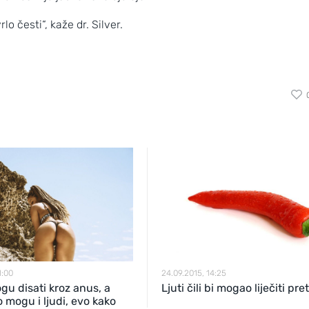
o česti“, kaže dr. Silver.
1:00
24.09.2015, 14:25
gu disati kroz anus, a
Ljuti čili bi mogao liječiti pret
o mogu i ljudi, evo kako