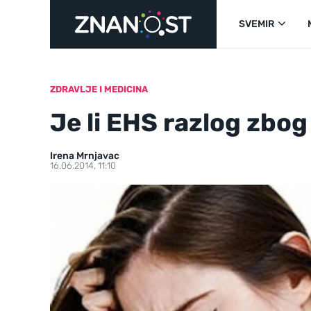
SVEMIR
ZDRAVLJE I MEDICINA
Je li EHS razlog zbo
Irena Mrnjavac
16.06.2014, 11:10