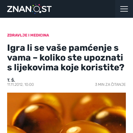
ZDRAVLJE I MEDICINA
Igra li se vaše pamćenje s
vama – koliko ste upoznati
s lijekovima koje koristite?
T. Š.
11.11.2012, 10:00
3 MIN ZA ČITANJE