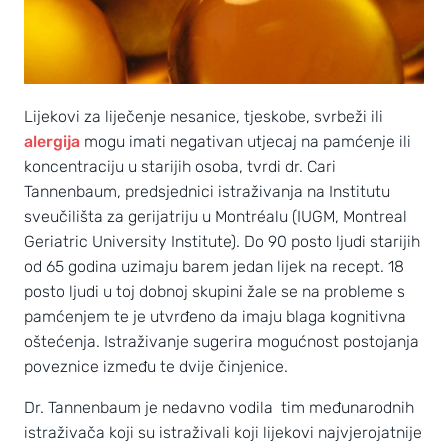
Lijekovi za liječenje nesanice, tjeskobe, svrbeži ili
alergija
mogu imati negativan utjecaj na pamćenje ili
koncentraciju u starijih osoba, tvrdi dr. Cari
Tannenbaum, predsjednici istraživanja na Institutu
sveučilišta za gerijatriju u Montréalu (IUGM, Montreal
Geriatric University Institute). Do 90 posto ljudi starijih
od 65 godina uzimaju barem jedan lijek na recept. 18
posto ljudi u toj dobnoj skupini žale se na probleme s
pamćenjem te je utvrđeno da imaju blaga kognitivna
oštećenja. Istraživanje sugerira mogućnost postojanja
poveznice između te dvije činjenice.
Dr. Tannenbaum je nedavno vodila tim međunarodnih
istraživača koji su istraživali koji lijekovi najvjerojatnije