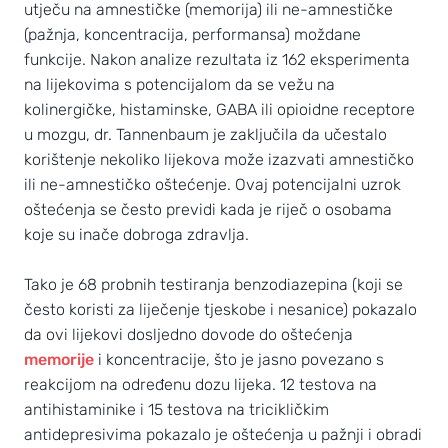
utječu na amnestičke (memorija) ili ne-amnestičke
(pažnja, koncentracija, performansa) moždane
funkcije. Nakon analize rezultata iz 162 eksperimenta
na lijekovima s potencijalom da se vežu na
kolinergičke, histaminske, GABA ili opioidne receptore
u mozgu, dr. Tannenbaum je zaključila da učestalo
korištenje nekoliko lijekova može izazvati amnestičko
ili ne-amnestičko oštećenje. Ovaj potencijalni uzrok
oštećenja se često previdi kada je riječ o osobama
koje su inače dobroga zdravlja.
Tako je 68 probnih testiranja benzodiazepina (koji se
često koristi za liječenje tjeskobe i nesanice) pokazalo
da ovi lijekovi dosljedno dovode do oštećenja
memorije
i koncentracije, što je jasno povezano s
reakcijom na određenu dozu lijeka. 12 testova na
antihistaminike i 15 testova na tricikličkim
antidepresivima pokazalo je oštećenja u pažnji i obradi