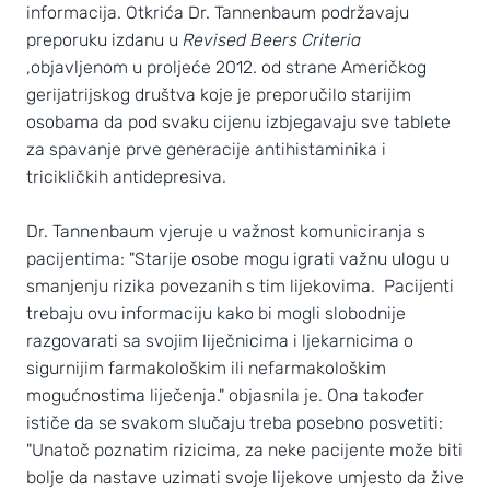
informacija. Otkrića Dr. Tannenbaum podržavaju
preporuku izdanu u
Revised Beers Criteria
,objavljenom u proljeće 2012. od strane Američkog
gerijatrijskog društva koje je preporučilo starijim
osobama da pod svaku cijenu izbjegavaju sve tablete
za spavanje prve generacije antihistaminika i
tricikličkih antidepresiva.
Dr. Tannenbaum vjeruje u važnost komuniciranja s
pacijentima: "Starije osobe mogu igrati važnu ulogu u
smanjenju rizika povezanih s tim lijekovima. Pacijenti
trebaju ovu informaciju kako bi mogli slobodnije
razgovarati sa svojim liječnicima i ljekarnicima o
sigurnijim farmakološkim ili nefarmakološkim
mogućnostima liječenja." objasnila je. Ona također
ističe da se svakom slučaju treba posebno posvetiti:
"Unatoč poznatim rizicima, za neke pacijente može biti
bolje da nastave uzimati svoje lijekove umjesto da žive