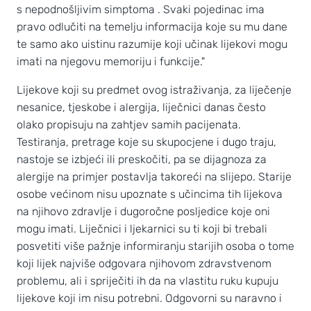
s nepodnošljivim simptoma . Svaki pojedinac ima
pravo odlučiti na temelju informacija koje su mu dane
te samo ako uistinu razumije koji učinak lijekovi mogu
imati na njegovu memoriju i funkcije."
Lijekove koji su predmet ovog istraživanja, za liječenje
nesanice, tjeskobe i alergija, liječnici danas često
olako propisuju na zahtjev samih pacijenata.
Testiranja, pretrage koje su skupocjene i dugo traju,
nastoje se izbjeći ili preskočiti, pa se dijagnoza za
alergije na primjer postavlja takoreći na slijepo. Starije
osobe većinom nisu upoznate s učincima tih lijekova
na njihovo zdravlje i dugoročne posljedice koje oni
mogu imati. Liječnici i ljekarnici su ti koji bi trebali
posvetiti više pažnje informiranju starijih osoba o tome
koji lijek najviše odgovara njihovom zdravstvenom
problemu, ali i spriječiti ih da na vlastitu ruku kupuju
lijekove koji im nisu potrebni. Odgovorni su naravno i