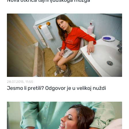
Nova otkrića tajni ljudskoga mozga
28.07.2015, 11:55
Jesmo li pretili? Odgovor je u velikoj nuždi