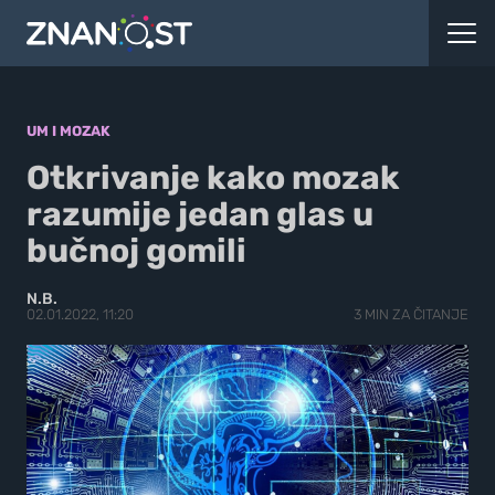
UM I MOZAK
Otkrivanje kako mozak
razumije jedan glas u
bučnoj gomili
N.B.
02.01.2022, 11:20
3 MIN ZA ČITANJE