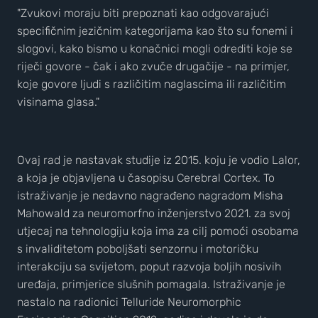
"Zvukovi moraju biti prepoznati kao odgovarajući
specifičnim jezičnim kategorijama kao što su fonemi i
slogovi, kako bismo u konačnici mogli odrediti koje se
riječi govore - čak i ako zvuče drugačije - na primjer,
koje govore ljudi s različitim naglascima ili različitim
visinama glasa."
Ovaj rad je nastavak studije iz 2015. koju je vodio Lalor,
a koja je objavljena u časopisu Cerebral Cortex. To
istraživanje je nedavno nagrađeno nagradom Misha
Mahowald za neuromorfno inženjerstvo 2021. za svoj
utjecaj na tehnologiju koja ima za cilj pomoći osobama
s invaliditetom poboljšati senzornu i motoričku
interakciju sa svijetom, poput razvoja boljih nosivih
uređaja, primjerice slušnih pomagala. Istraživanje je
nastalo na radionici Telluride Neuromorphic