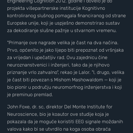
Engineering Cognition 2012. godine i dovelo je do
projekta višepartnerske institucije Kognitivno
kontroliranog slušnog pomagala financiranog od strane
Europske unije, koji je uspješno demonstrirao sustav
za dekodiranje slušne pažnje u stvarnom vremenu.
"Primanje ove nagrade velika je čast na dva načina.
Prvo, općenito je jako lijepo biti prepoznat od vršnjaka
za vrijedan i upečatljiv rad. Ovu zajednicu čine
neuroznanstvenici i inženjeri, tako da je njihovo
priznanje vrlo zahvalno", rekao je Lalor. "I, drugo, velika
je čast biti povezan s Mishom Mashowaldom — koji je
bio pionir u području neuromorfnog inženjerstva i koji
je preminuo premlad.
John Foxe, dr. sc, direktor Del Monte Institute for
Neuroscience, bio je koautor ove studije koja je
pokazala da je moguće koristiti EEG signale moždanih
valova kako bi se utvrdilo na koga osoba obraća