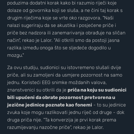
poduzima dodatni korak kako bi razumio riječi koje
dolaze od govornika koji se sluša, a ne čini taj korak s
drugim riječima koje se vrte oko razgovora. "Naši
nalazi sugeriraju da se akustika i posjećene priče i
priče bez nadzora ili zanemarivanja obrađuje na sličan
način", rekao je Lalor. "Ali otkrili smo da postoji jasna
razlika između onoga što se sljedeće dogodilo u
mozgu."
Za ovu studiju, sudionici su istovremeno slušali dvije
priče, ali su zamoljeni da usmjere pozornost na samo
jednu. Koristeći EEG snimke moždanih valova,
znanstvenici su otkrili da je
priča na koju su sudionici
bili upućeni da obrate pozornost pretvorena u
jezične jedinice poznate kao fonemi
- to su jedinice
zvuka koje mogu razlikovati jednu riječ od druge - dok
druga priča nije. "Ta konverzija je prvi korak prema
razumijevanju nazočne priče", rekao je Lalor.