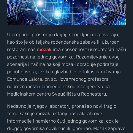
U prepunoj prostoriji u kojoj mnogi ljudi razgovaraju,
kao što je obiteljska rođendanska zabava ili užurbani
restoran, naš
mozak
ima sposobnost usredotočiti našu
pozornost na jednog govornika. Razumijevanje ovog
scenarija i načina na koji mozak obrađuje podražaje
poput govora, jezika i glazbe bio je fokus istraživanja
Edmunda Lalora, dr. sc., izvanrednog profesora
neuroznanosti i biomedicinskog inženjerstva na
Medicinskom centru Sveučilišta u Rochesteru.
Nedavno je njegov laboratorij pronašao novi trag o
tome kako je mozak u stanju raspakirati ove
informacije i namjerno čuti jednog govornika, dok je
drugog govornika odviknuo ili ignorirao. Mozak zapravo