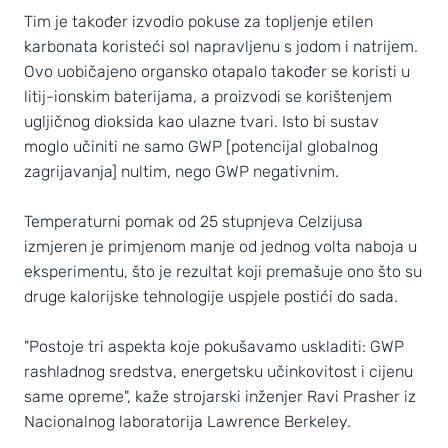
Tim je također izvodio pokuse za topljenje etilen
karbonata koristeći sol napravljenu s jodom i natrijem.
Ovo uobičajeno organsko otapalo također se koristi u
litij-ionskim baterijama, a proizvodi se korištenjem
ugljičnog dioksida kao ulazne tvari. Isto bi sustav
moglo učiniti ne samo GWP [potencijal globalnog
zagrijavanja] nultim, nego GWP negativnim.
Temperaturni pomak od 25 stupnjeva Celzijusa
izmjeren je primjenom manje od jednog volta naboja u
eksperimentu, što je rezultat koji premašuje ono što su
druge kalorijske tehnologije uspjele postići do sada.
"Postoje tri aspekta koje pokušavamo uskladiti: GWP
rashladnog sredstva, energetsku učinkovitost i cijenu
same opreme", kaže strojarski inženjer Ravi Prasher iz
Nacionalnog laboratorija Lawrence Berkeley.