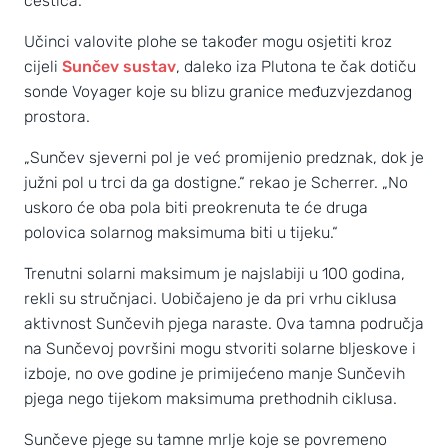
čestica.
Učinci valovite plohe se također mogu osjetiti kroz
cijeli
Sunčev sustav
, daleko iza Plutona te čak dotiču
sonde Voyager koje su blizu granice međuzvjezdanog
prostora.
„Sunčev sjeverni pol je već promijenio predznak, dok je
južni pol u trci da ga dostigne.“ rekao je Scherrer. „No
uskoro će oba pola biti preokrenuta te će druga
polovica solarnog maksimuma biti u tijeku.“
Trenutni solarni maksimum je najslabiji u 100 godina,
rekli su stručnjaci. Uobičajeno je da pri vrhu ciklusa
aktivnost Sunčevih pjega naraste. Ova tamna područja
na Sunčevoj površini mogu stvoriti solarne bljeskove i
izboje, no ove godine je primijećeno manje Sunčevih
pjega nego tijekom maksimuma prethodnih ciklusa.
Sunčeve pjege su tamne mrlje koje se povremeno