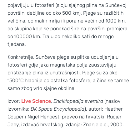
pojavljuju u fotosferi (sloju sjajnog plina na Sunčevoj
površini debljine od oko 500 km). Pjege su različitih
veličina, od malih mrlja ili pora ne većih od 1000 km,
do skupina koje se ponekad šire na površini promjera
do 100000 km. Traju od nekoliko sati do mnogo
tjedana.
Konkretnije, Sunčeve pjege su plitka udubljenja u
fotosferi gdje jaka magnetska polja zaustavljaju
pristizanje plina iz unutrašnjosti. Pjege su za oko
1500°C hladnije od ostatka fotosfere, a čine se tamne
samo zbog vrlo sjajne okoline.
Izvor:
Live Science
,
Enciklopedija svemira
(naslov
izvornika:
DK Space Encyclopedia
), autori: Heather
Couper i Nigel Henbest, preveo na hrvatski: Rudjer
Jeny, izdavač hrvatskog izdanja: Znanje d.d., 2000.