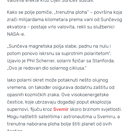
valovite efekte kroz cijeli Sunčev sustav.“
Kako se polje pomiče, „trenutna ploha“ – površina koja
zrači milijardama kilometara prema vani od Sunčevog
ekvatora – postaje vrlo valovita, rekli su službenici
NASA-e.
„Sunčeva magnetska polja slabe, padnu na nulu i
potom ponovo iskrsnu sa suprotnim polaritetom“,
izjavio je Phil Scherrer, solarni fizičar sa Stanforda.
„Ovo je redovan dio solarnog ciklusa.“
Iako polarni okret može potaknuti nešto olujnog
vremena, on također osigurava dodatnu zaštitu od
opasnih kozmičkih zraka. Ove visokoenergetske
čestice, koje ubrzavaju događaji poput eksplozija
supernovi, fijuču kroz
Svemir
skoro brzinom svjetlosti.
Mogu naštetiti satelitima i astronautima u Svemiru, a
trenutna naborana ploha bolje štiti planet od ovih