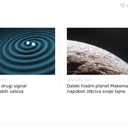
21:30
01.12.2012, 10:17
i drugi signal
Daleki hladni planet Makem
jskih valova
napokon otkriva svoje tajne