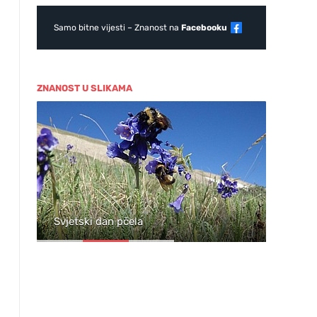
Samo bitne vijesti – Znanost na
Facebooku
ZNANOST U SLIKAMA
ja
Svjetski dan pčela
Wil