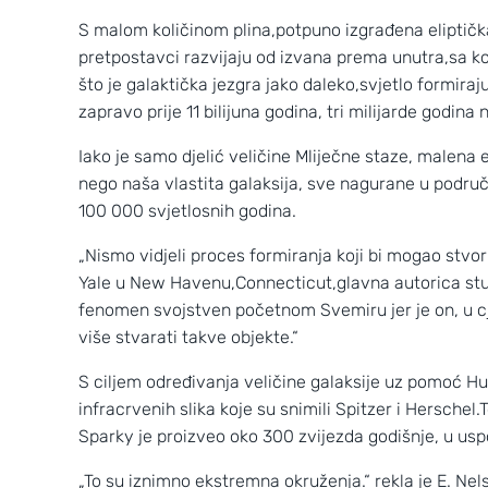
S malom količinom plina,potpuno izgrađena eliptičk
pretpostavci razvijaju od izvana prema unutra,sa
što je galaktička jezgra jako daleko,svjetlo formira
zapravo prije 11 bilijuna godina, tri milijarde godina
Iako je samo djelić veličine Mliječne staze, malena 
nego naša vlastita galaksija, sve nagurane u podru
100 000 svjetlosnih godina.
„Nismo vidjeli proces formiranja koji bi mogao stvori
Yale u New Havenu,Connecticut,glavna autorica stud
fenomen svojstven početnom Svemiru jer je on, u cjel
više stvarati takve objekte.“
Wild Croatia
2
3
S ciljem određivanja veličine galaksije uz pomoć Hub
infracrvenih slika koje su snimili Spitzer i Herschel
Sparky je proizveo oko 300 zvijezda godišnje, u uspo
„To su iznimno ekstremna okruženja.“ rekla je E. Nel