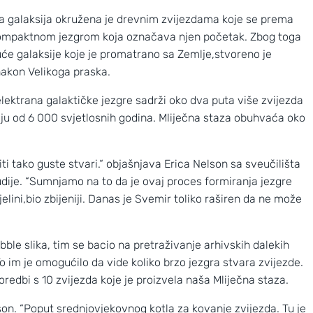
a galaksija okružena je drevnim zvijezdama koje se prema
 kompaktnom jezgrom koja označava njen početak. Zbog toga
juće galaksije koje je promatrano sa Zemlje,stvoreno je
 nakon Velikoga praska.
elektrana galaktičke jezgre sadrži oko dva puta više zvijezda
čju od 6 000 svjetlosnih godina. Mliječna staza obuhvaća oko
ti tako guste stvari.“ objašnjava Erica Nelson sa sveučilišta
ije. “Sumnjamo na to da je ovaj proces formiranja jezgre
ini,bio zbijeniji. Danas je Svemir toliko raširen da ne može
Nove slike prekrasnih obližnjih galaksi
ble slika, tim se bacio na pretraživanje arhivskih dalekih
.To im je omogućilo da vide koliko brzo jezgra stvara zvijezde.
redbi s 10 zvijezda koje je proizvela naša Mliječna staza.
son. “Poput srednjovjekovnog kotla za kovanje zvijezda. Tu je