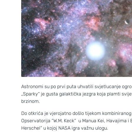
Astronomi su po prvi puta uhvatili svjetlucanje ogro
„Sparky“ je gusta galaktička jezgra koja plamti svij
brzinom.
Do otkrića je vjerojatno došlo tijekom kombinirano
Opservatorija “W.M. Keck“ u Manua Kei, Havajima i 
Herschel“ u kojoj NASA igra važnu ulogu.