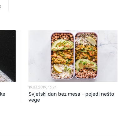
0
19.03.2019, 13:21
ake
Svjetski dan bez mesa - pojedi nešto
vege