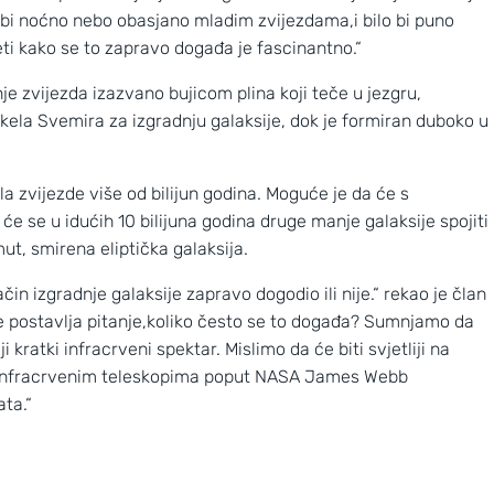
eli bi noćno nebo obasjano mladim zvijezdama,i bilo bi puno
jeti kako se to zapravo događa je fascinantno.“
e zvijezda izazvano bujicom plina koji teče u jezgru,
skela Svemira za izgradnju galaksije, dok je formiran duboko u
la zvijezde više od bilijun godina. Moguće je da će s
e se u idućih 10 bilijuna godina druge manje galaksije spojiti
ut, smirena eliptička galaksija.
ačin izgradnje galaksije zapravo dogodio ili nije.“ rekao je član
se postavlja pitanje,koliko često se to događa? Sumnjamo da
i kratki infracrveni spektar. Mislimo da će biti svjetliji na
im infracrvenim teleskopima poput NASA James Webb
ta.“