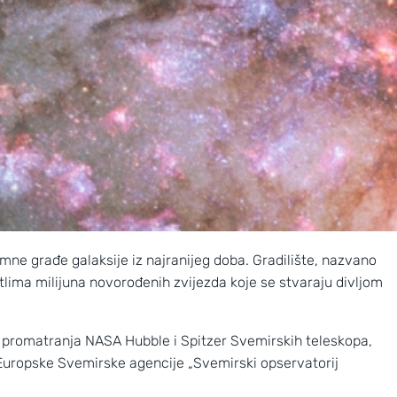
mne građe galaksije iz najranijeg doba. Gradilište, nazvano
etlima milijuna novorođenih zvijezda koje se stvaraju divljom
g promatranja NASA Hubble i Spitzer Svemirskih teleskopa,
Europske Svemirske agencije „Svemirski opservatorij