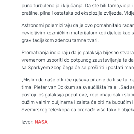
puno turbulencija i ključanja. Da ste bili tamo,vidj
prašine, plina i ostataka od eksplozija zvijezda. Vid
Astronomi polemiziraju da je ovo pomahnitalo rađanj
nevidljivim kozmičkim materijalom koji djeluje kao 
gravitacijskom zdencu tamne tvari.
Promatranja indiciraju da je galaksija bijesno stvara
vremenom usporiti do potpunog zaustavljanja,te da ć
sa Sparkyem zbog čega će se proširiti i postati mam
„Mislim da naše otkriće rješava pitanje da li se taj n
tima, Pieter van Dokkum sa sveučilišta Yale. „Sad 
postoji još galaksija poput ove, koje imaju čak i slabij
dužim valnim duljinama i zaista će biti na buduć
Svemirskog teleskopa da pronađe više takvih objeka
Izvor:
NASA