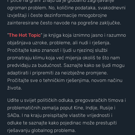
I 'ptice na grani' znaju da je globalno zagrijavanje
ogroman problem. No, količine podataka, svakodnevni
izvještaji i česte dezinformacije mnogobrojne
zainteresirane često navode na pogrešne zaključke.
"
The Hot Topic
" je knjiga koja iznimno jasno i razumno
objašnjava uzroke, probleme, ali nudi i rješenja.
Pročitajte kako znanost i ljudi u njezinoj službi
promatraju klimu koja već mijenja okoliš te što nam
predviđaju za budućnost. Saznajte kako se ljudi mogu
adaptirati i pripremiti za neizbježne promjene.
Pročitajte sve o tehničkim rješenjima, novom načinu
života.
Uđite u svijet političkih odluka, pregovaračkih timova i
problematičnih zemalja poput Kine, Indije, Rusije i
SADa. I na kraju preispitajte vlastite vrijednosti i
odluke te saznajte kako pojedinac može prestupiti
rješavanju globalnog problema.