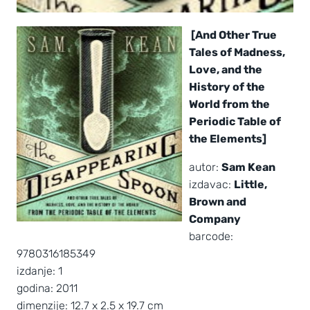
[And Other True
Tales of Madness,
Love, and the
History of the
World from the
Periodic Table of
the Elements]
autor:
Sam Kean
izdavac:
Little,
Brown and
Company
barcode:
9780316185349
izdanje: 1
godina: 2011
dimenzije: 12.7 x 2.5 x 19.7 cm