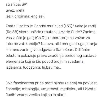
stranica: 391
uvez: meki
jezik originala: engleski
Znate li zašto je Gandhi mrzio jod (I,53)? Kako je radij
(Ra,88) skoro uništio reputaciju Marie Curie? Zanima
Vas zašto je galij (Ga,31)u laboratorijima važan za
interne zafrkancije? Na ova, ali i mnoga druga pitanja
iznimno zanimljivo odgovara Sam Kean. Odličnim
tekstom pokazuje pravo značenje periodnog sustava
elemenata koji je bio povod brojnim svađama,
izdajama, ludostima, ljubavima…
Ova fascinantna priča prati njihov utjecaj na povijest,
financije, mitologiju, umjetnost, medicinu, ali i živote
"ludih" znanstvenika koji su ih otkrili.