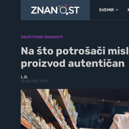
SVEMIR
DRUŠTVENE ZNANOSTI
Na što potrošači misl
proizvod autentičan
L.B.
10.05.2021, 13:10