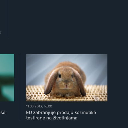
o
0
11.03.2013, 16:00
oše,
EU zabranjuje prodaju kozmetike
testirane na životinjama