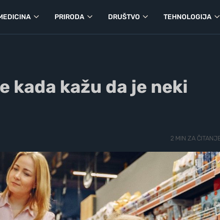
MEDICINA
PRIRODA
DRUŠTVO
TEHNOLOGIJA
e kada kažu da je neki
2 MIN ZA ČITANJ