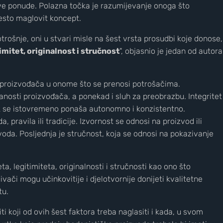
ove ponude. Polazna točka je razumijevanje onoga što
često maglovit koncept.
rošnje, oni u stvari misle na šest vrsta prosudbi koje donose,
imitet, originalnost i stručnost
", objasnio je jedan od autora
 proizvođača u onome što se prenosi potrošačima.
nosti proizvođača, a ponekad i sluh za preobrazbu. Integritet
k se istovremeno ponaša autonomno i konzistentno.
 pravila ili tradicije. Izvornost se odnosi na proizvod ili
voda. Posljednja je stručnost, koja se odnosi na pokazivanje
Nove slike prekrasnih obližnjih galaksi
a, legitimiteta, originalnosti i stručnosti kao ono što
ači mogu učinkovitije i djelotvornije donijeti kvalitetne
tu.
i koji od ovih šest faktora treba naglasiti i kada, u svom