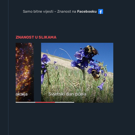
Samo bitne vijesti – Znanost na
Facebooku
ZNANOST U SLIKAMA
ja
Svjetski dan pčela
Wil