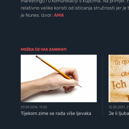
marketingu i u komunikaciji s kupcima. Na primjer, t
relativno velike koristi od isticanja stručnosti jer je
je Nunes. Izvor:
AMA
MOŽDA ĆE VAS ZANIMATI
29.09.2014, 11:20
12.05.2011, 2
Tijekom zime se rađa više ljevaka
Je li ljub