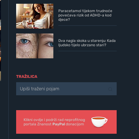
Paracetamol tijekom trudnoće
povećava rizik od ADHD-a kod
djece?
Dva nagla skoka u starenju: Kada
ljudsko tijelo ubrzano stari?
TRAŽILICA
Klikni ovdje i podrži rad neprofitnog
portala Znanost
PayPal
donacijom