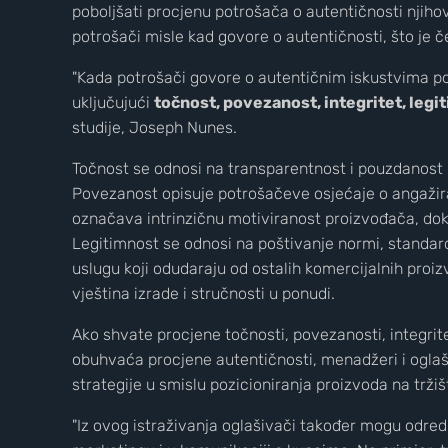
poboljšati procjenu potrošača o autentičnosti njih
potrošači misle kad govore o autentičnosti, što je 
"Kada potrošači govore o autentičnim iskustvima pot
uključujući
točnost, povezanost, integritet, legit
studije, Joseph Nunes.
Točnost se odnosi na transparentnost i pouzdanost
Povezanost opisuje potrošačeve osjećaje o angažira
označava intrinzičnu motiviranost proizvođača, do
Legitimnost se odnosi na poštivanje normi, standarda,
uslugu koji odudaraju od ostalih komercijalnih proiz
vještina izrade i stručnosti u ponudi.
Wild Croatia
Ako shvate procjene točnosti, povezanosti, integritet
2
3
obuhvaća procjene autentičnosti, menadžeri i oglašiv
strategije u smislu pozicioniranja proizvoda na tržiš
"Iz ovog istraživanja oglašivači također mogu odredit