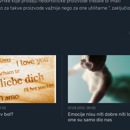
vrtke koje prodaju hedonističke proizvode trebale bi imati
 to za takve proizvode važnije nego za one utilitarne ", zaključi
1:30
07.03.2012, 09:00
av bol?
Emocije nisu niti dobre niti l
one su samo dio nas