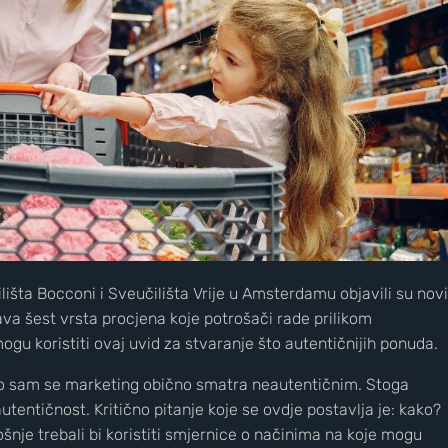
čilišta Bocconi i Sveučilišta Vrije u Amsterdamu objavili su novi
ava šest vrsta procjena koje potrošači rade prilikom
ogu koristiti ovaj uvid za stvaranje što autentičnijih ponuda.
o sam se marketing obično smatra neautentičnim. Stoga
 autentičnost. Kritično pitanje koje se ovdje postavlja je: kako?
ošnje trebali bi koristiti smjernice o načinima na koje mogu