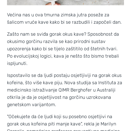
Većina nas u ova tmurna zimska jutra poseže za
šalicom vruće kave kako bi se razbudili i započeli dan.
Zašto nam se sviđa gorak okus kave? Sposobnost da
okusimo gorčinu razvila se kao prirodni sustav
upozorenja kako bi se tijelo zaštitilo od štetnih tvari.
Po evolucijskoj logici, kava je nešto što bismo trebali
ispljunuti.
Ispostavilo se da ljudi postaju osjetljiviji na gorak okus
kofeina, što više kave piju. Nova studija sa Instituta za
medicinsko istraživanje QIMR Berghofer u Australiji
otkrila je da je osjetljivost na gorčinu uzrokovana
genetskom varijantom.
"Očekujete da će ljudi koji su posebno osjetljivi na
gorak okus kofeina piti manje kave", rekla je Marilyn