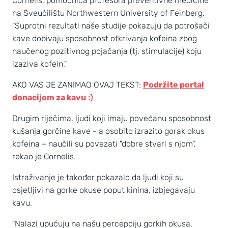
Cornelis, pomoćnica profesora preventivne medicine
na Sveučilištu Northwestern University of Feinberg.
"Suprotni rezultati naše studije pokazuju da potrošači
kave dobivaju sposobnost otkrivanja kofeina zbog
naučenog pozitivnog pojačanja (tj. stimulacije) koju
izaziva kofein."
AKO VAS JE ZANIMAO OVAJ TEKST:
Podržite portal
donacijom za kavu
:)
Drugim riječima, ljudi koji imaju povećanu sposobnost
kušanja gorčine kave - a osobito izrazito gorak okus
kofeina – naučili su povezati "dobre stvari s njom",
rekao je Cornelis.
Istraživanje je također pokazalo da ljudi koji su
osjetljivi na gorke okuse poput kinina, izbjegavaju
kavu.
"Nalazi upućuju na našu percepciju gorkih okusa,