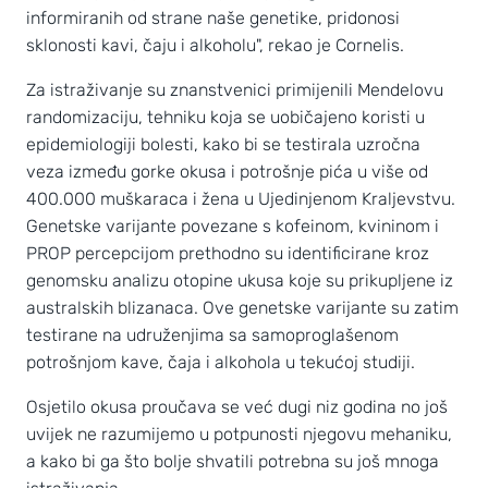
informiranih od strane naše genetike, pridonosi
sklonosti kavi, čaju i alkoholu", rekao je Cornelis.
Za istraživanje su znanstvenici primijenili Mendelovu
randomizaciju, tehniku koja se uobičajeno koristi u
epidemiologiji bolesti, kako bi se testirala uzročna
veza između gorke okusa i potrošnje pića u više od
400.000 muškaraca i žena u Ujedinjenom Kraljevstvu.
Genetske varijante povezane s kofeinom, kvininom i
PROP percepcijom prethodno su identificirane kroz
genomsku analizu otopine ukusa koje su prikupljene iz
australskih blizanaca. Ove genetske varijante su zatim
testirane na udruženjima sa samoproglašenom
potrošnjom kave, čaja i alkohola u tekućoj studiji.
Osjetilo okusa proučava se već dugi niz godina no još
uvijek ne razumijemo u potpunosti njegovu mehaniku,
a kako bi ga što bolje shvatili potrebna su još mnoga