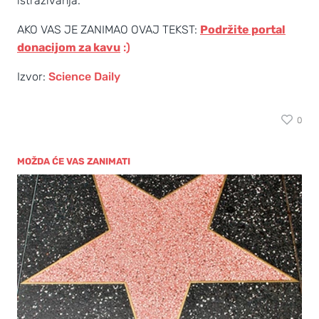
istraživanja.
AKO VAS JE ZANIMAO OVAJ TEKST:
Podržite portal
donacijom za kavu
:)
Izvor:
Science Daily
0
MOŽDA ĆE VAS ZANIMATI