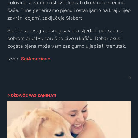
polovice, a zatim nastaviti lijevati direktno u sredinu
čaše. Time generiramo pjenu i ostavljamo na kraju lijep
završni dojam“, zaključuje Siebert.
Sjetite se ovog korisnog savjeta sljedeći put kada u
dobrom društvu naručite pivo u kafiću. Dobar okus i
bogata pjena može vam zasigurno uljepšati trenutak.
Izvor:
SciAmerican
0
MOŽDA ĆE VAS ZANIMATI