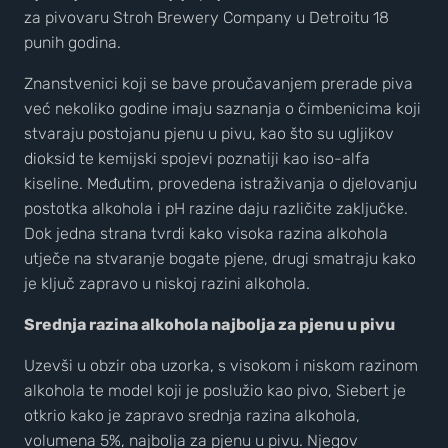
za pivovaru Stroh Brewery Company u Detroitu 18
punih godina.
Znanstvenici koji se bave proučavanjem prerade piva
već nekoliko godine imaju saznanja o čimbenicima koji
stvaraju postojanu pjenu u pivu, kao što su ugljikov
dioksid te kemijski spojevi poznatiji kao iso-alfa
kiseline. Međutim, provedena istraživanja o djelovanju
postotka alkohola i pH razine daju različite zaključke.
Dok jedna strana tvrdi kako visoka razina alkohola
utječe na stvaranje bogate pjene, drugi smatraju kako
je ključ zapravo u niskoj razini alkohola.
Srednja razina alkohola najbolja za pjenu u pivu
Uzevši u obzir oba uzorka, s visokom i niskom razinom
alkohola te model koji je poslužio kao pivo, Siebert je
otkrio kako je zapravo srednja razina alkohola,
volumena 5%, najbolja za pjenu u pivu. Njegov