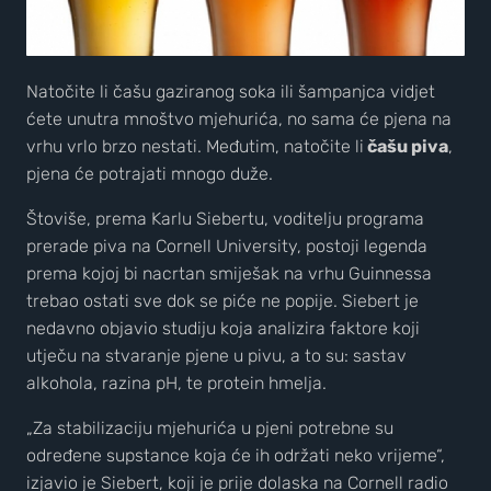
Natočite li čašu gaziranog soka ili šampanjca vidjet
ćete unutra mnoštvo mjehurića, no sama će pjena na
vrhu vrlo brzo nestati. Međutim, natočite li
čašu piva
,
pjena će potrajati mnogo duže.
Štoviše, prema Karlu Siebertu, voditelju programa
prerade piva na Cornell University, postoji legenda
prema kojoj bi nacrtan smiješak na vrhu Guinnessa
trebao ostati sve dok se piće ne popije. Siebert je
nedavno objavio studiju koja analizira faktore koji
utječu na stvaranje pjene u pivu, a to su: sastav
alkohola, razina pH, te protein hmelja.
„Za stabilizaciju mjehurića u pjeni potrebne su
određene supstance koja će ih održati neko vrijeme“,
izjavio je Siebert, koji je prije dolaska na Cornell radio