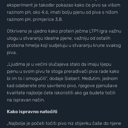
eksperiment je također pokazao kako će pivo sa višom
razinom pH, oko 4,6, imati bolju pjenu od piva s nižom
razinom pH, primjerice 3,8.
Otkriveno je ujedno kako protein ječma LTP1 igra važnu
ulogu u stvaranju idealne pjene, važniju od ostalih
proteina hmelja koji sudjeluju u stvaranju krune svakog
piva.
„Ljudima je u većini slučajeva stalo da imaju lijepu
pjenu u svom pivu te stoga prerađivači piva rade kako
bi im to i omogućili“, dodaje Siebert. Međutim, jednom
kad odaberete ono savršeno pivo, njegove pjenušave
kvalitete najbolje ćete iskoristiti ako ga budete točili
na ispravan način.
Kako ispravno natočiti
„Najbolje je početi točiti pivo niz stijenku čaše do njene