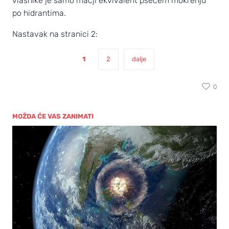
vlasnike je samo mačji ekvivalent psećem mokrenju
po hidrantima.
Nastavak na stranici 2:
1
2
dalje
0
MOŽDA ĆE VAS ZANIMATI