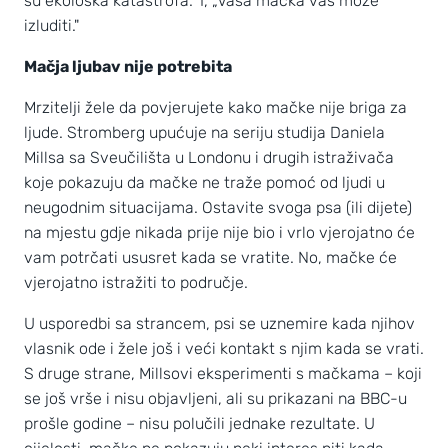
su ekološka katastrofa." I, „Vaša mačka vas može
izluditi."
Mačja ljubav nije potrebita
Mrzitelji žele da povjerujete kako mačke nije briga za
ljude. Stromberg upućuje na seriju studija Daniela
Millsa sa Sveučilišta u Londonu i drugih istraživača
koje pokazuju da mačke ne traže pomoć od ljudi u
neugodnim situacijama. Ostavite svoga psa (ili dijete)
na mjestu gdje nikada prije nije bio i vrlo vjerojatno će
vam potrčati ususret kada se vratite. No, mačke će
vjerojatno istražiti to područje.
U usporedbi sa strancem, psi se uznemire kada njihov
vlasnik ode i žele još i veći kontakt s njim kada se vrati.
S druge strane, Millsovi eksperimenti s mačkama – koji
se još vrše i nisu objavljeni, ali su prikazani na BBC-u
prošle godine – nisu polučili jednake rezultate. U