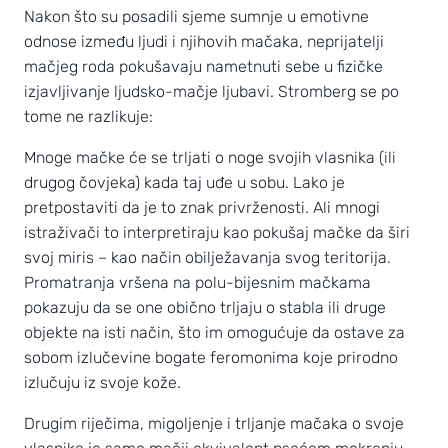
Nakon što su posadili sjeme sumnje u emotivne
odnose između ljudi i njihovih mačaka, neprijatelji
mačjeg roda pokušavaju nametnuti sebe u fizičke
izjavljivanje ljudsko-mačje ljubavi. Stromberg se po
tome ne razlikuje:
Mnoge mačke će se trljati o noge svojih vlasnika (ili
drugog čovjeka) kada taj uđe u sobu. Lako je
pretpostaviti da je to znak privrženosti. Ali mnogi
istraživači to interpretiraju kao pokušaj mačke da širi
svoj miris – kao način obilježavanja svog teritorija.
Promatranja vršena na polu-bijesnim mačkama
pokazuju da se one obično trljaju o stabla ili druge
objekte na isti način, što im omogućuje da ostave za
sobom izlučevine bogate feromonima koje prirodno
izlučuju iz svoje kože.
Drugim riječima, migoljenje i trljanje mačaka o svoje