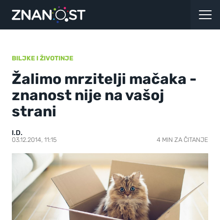
BILJKE I ŽIVOTINJE
Žalimo mrzitelji mačaka -
znanost nije na vašoj
strani
I.D.
03.12.2014, 11:15
4 MIN ZA ČITANJE