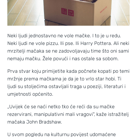
Neki ljudi jednostavno ne vole mačke. I to je u redu.
Neki ljudi ne vole pizzu. Ili pse. Ili Harry Pottera. Ali neki
mrzitelji mačaka se ne zadovoljavaju time što oni sami
nemaju mačku. Žele povući i nas ostale sa sobom.
Prva stvar koju primijetite kada počnete kopati po temi
mržnje prema mačkama je da je to vrlo star hobi. Ti
ljudi su stoljećima ostavljali traga u poeziji, literaturi i
umjetnosti općenito.
„Uvijek će se naći netko tko će reći da su mačke
rezervirani, manipulativni mali vragovi", kaže istražitelj
mačaka John Bradshaw.
U svom pogledu na kulturnu povijest udomaćene