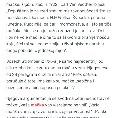
mačke,
Tigar u kući
iz 1922., Carl Van Vecthen bilježi,
„Dopušteno je zauzeti stav mirne ravnodušnosti što se
tiče slonova, kakadua, H.G Wellsa, Švedske, pečene
junetine, Puccinija, pa čak i mormonstva, ali što se tiče
mačaka, čini se da je nužno zauzeti jasan stav… Oni
koji ne vole mačke čine to sa takvom zlonamjernošću
koju, čini mi se, jedino zmije u životinjskom carstvu
mogu pobuditi u jednakoj mjeri".
Joseph Stromber iz
Vox
-a je samo najrecentniji od
ailurofoba koji je zapucao na mačju vrstu. Njegov esej
od 28 paragrafa o „zlim stranama"
Felis catus
a,
poručuje čitateljima kako su mačke „sebična i
bezosjećajna bića opasna po okoliš".
Njegova argumentacija se svodi na četiri jednostavne
točke: „Vaša
mačka
vas vjerojatno ne voli". „Vaša
mačka vam zapravo ne iskazuje privrženost." „Mačke