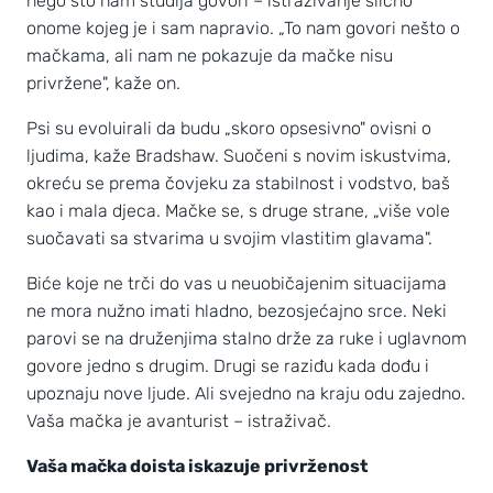
nego što nam studija govori – istraživanje slično
onome kojeg je i sam napravio. „To nam govori nešto o
mačkama, ali nam ne pokazuje da mačke nisu
privržene", kaže on.
Psi su evoluirali da budu „skoro opsesivno" ovisni o
ljudima, kaže Bradshaw. Suočeni s novim iskustvima,
okreću se prema čovjeku za stabilnost i vodstvo, baš
kao i mala djeca. Mačke se, s druge strane, „više vole
suočavati sa stvarima u svojim vlastitim glavama".
Biće koje ne trči do vas u neuobičajenim situacijama
ne mora nužno imati hladno, bezosjećajno srce. Neki
parovi se na druženjima stalno drže za ruke i uglavnom
govore jedno s drugim. Drugi se raziđu kada dođu i
upoznaju nove ljude. Ali svejedno na kraju odu zajedno.
Vaša mačka je avanturist – istraživač.
Vaša mačka doista iskazuje privrženost