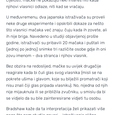
cijelosti, mačke ne pokazuju neki interes niti kada
njihovi vlasnici odlaze, niti kad se vraćaju.
U međuvremenu, dva japanska istraživača su proveli
neke druge eksperimente i opskrbili dokaze za nešto
što vlasnici mačaka već znaju: čuju kada ih zovete, ali
ih nije briga. Navedeno u studiji objavljenoj prošle
godine, istraživači su pribavili 20 mačaka i puštali im
(jednoj po jednoj) snimke tri različite osobe gdje ih oni
zovu imenom – dva stranca i njihov vlasnik.
Bez obzira na redoslijed, mačke su uvijek drugačije
reagirale kada bi čuli glas svog vlasnika (misli se na
pokrete ušima i glavom, koje su bilježili promatrači koji
nisu znali čiji glas pripada vlasniku). No, nijedna od njih
nije mijauknula ili se približila zvučniku, u smislu da bi
se vidjelo da su bile zainteresirane vidjeti tu osobu.
Bradshaw kaže da ta interpretacija želi prikazati više