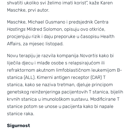
shvatiti ukoliko svi želimo imati korist", kaže Karen
Maschke, prvi autor.
Maschke, Michael Gusmano i predsjednik Centra
Hastings
Mildred Solomon, opisuju ovo otkriće,
procjenjuju rizik i daju preporuke u časopisu Health
Affairs, za mjesec listopad.
Novu terapiju je razvila kompanija
Novartis
kako bi
liječila djecu i mlađe osobe s relapsirajućom ili
refraktornom akutnom limfoblastičnom leukemijom B-
stanica (ALL). Kimerni antigen receptor (CAR) T
stanica, kako se naziva tretman, djeluje principom
genetskog reinženjeringa pacijentovih T stanica, bijelih
krvnih stanica u imunološkom sustavu. Modificirane T
stanice potom se unose u pacijenta kako bi napale
stanice raka.
Sigurnost