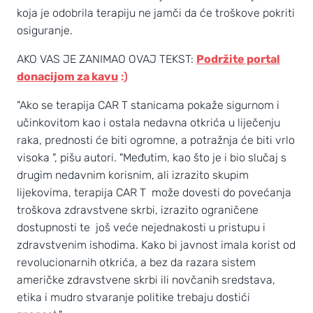
koja je odobrila terapiju ne jamči da će troškove pokriti
osiguranje.
AKO VAS JE ZANIMAO OVAJ TEKST:
Podržite portal
donacijom za kavu
:)
"Ako se terapija CAR T stanicama pokaže sigurnom i
učinkovitom kao i ostala nedavna otkrića u liječenju
raka, prednosti će biti ogromne, a potražnja će biti vrlo
visoka ", pišu autori. "Međutim, kao što je i bio slučaj s
drugim nedavnim korisnim, ali izrazito skupim
lijekovima, terapija CAR T može dovesti do povećanja
troškova zdravstvene skrbi, izrazito ograničene
dostupnosti te još veće nejednakosti u pristupu i
zdravstvenim ishodima. Kako bi javnost imala korist od
revolucionarnih otkrića, a bez da razara sistem
američke zdravstvene skrbi ili novčanih sredstava,
etika i mudro stvaranje politike trebaju dostići