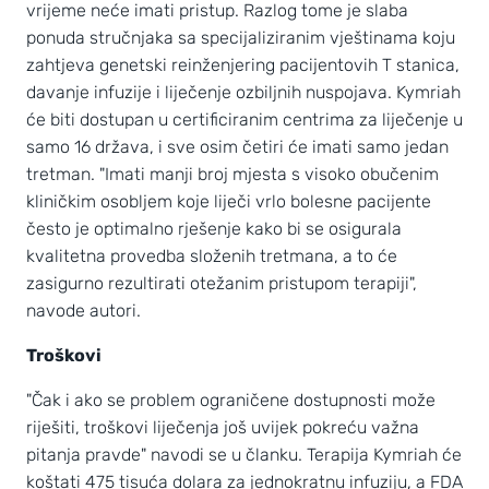
vrijeme neće imati pristup. Razlog tome je slaba
ponuda stručnjaka sa specijaliziranim vještinama koju
zahtjeva genetski reinženjering pacijentovih T stanica,
davanje infuzije i liječenje ozbiljnih nuspojava. Kymriah
će biti dostupan u certificiranim centrima za liječenje u
samo 16 država, i sve osim četiri će imati samo jedan
tretman. "Imati manji broj mjesta s visoko obučenim
kliničkim osobljem koje liječi vrlo bolesne pacijente
često je optimalno rješenje kako bi se osigurala
kvalitetna provedba složenih tretmana, a to će
zasigurno rezultirati otežanim pristupom terapiji",
navode autori.
Troškovi
"Čak i ako se problem ograničene dostupnosti može
riješiti, troškovi liječenja još uvijek pokreću važna
pitanja pravde" navodi se u članku. Terapija Kymriah će
koštati 475 tisuća dolara za jednokratnu infuziju, a FDA