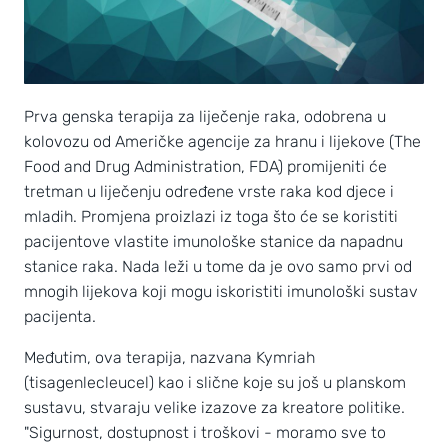
Prva genska terapija za liječenje raka, odobrena u
kolovozu od Američke agencije za hranu i lijekove (The
Food and Drug Administration, FDA) promijeniti će
tretman u liječenju određene vrste raka kod djece i
mladih. Promjena proizlazi iz toga što će se koristiti
pacijentove vlastite imunološke stanice da napadnu
stanice raka. Nada leži u tome da je ovo samo prvi od
mnogih lijekova koji mogu iskoristiti imunološki sustav
pacijenta.
Međutim, ova terapija, nazvana Kymriah
(tisagenlecleucel) kao i slične koje su još u planskom
sustavu, stvaraju velike izazove za kreatore politike.
"Sigurnost, dostupnost i troškovi - moramo sve to