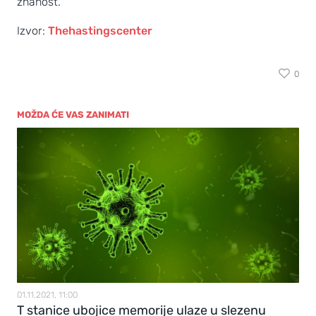
znanost."
Izvor:
Thehastingscenter
0
MOŽDA ĆE VAS ZANIMATI
01.11.2021, 11:00
T stanice ubojice memorije ulaze u slezenu