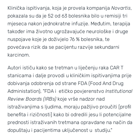
Klinička ispitivanja, koja je provela kompanija
Novartis
,
pokazala su da je 52 od 63 bolesnika bilo u remisiji tri
mjeseca nakon jednokratne infuzije. Međutim, terapija
također ima životno ugrožavajuće neurološke i druge
nuspojave koje je doživjelo 76 % bolesnika, te
povećava rizik da se pacijentu razvije sekundarni
karcinom.
Autori ističu kako se tretman u liječenju raka CAR T
stanicama i dalje provodi u kliničkim ispitivanjima prije
dobivanja odobrenja od strane FDA (Food And Drug
Administation), "FDA i etičko povjerenstvo
Institutional
Review Boards (IRBs)
koje vrše nadzor nad
istraživanjima s ljudima, moraju pažljivo proučiti [profil
benefita i rizičnosti] kako bi odredili jesu li potencijalne
prednosti istraživanih tretmana opravdane na način da
dopuštaju i pacijentima uključenost u studiju."