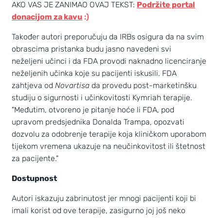
AKO VAS JE ZANIMAO OVAJ TEKST:
Podržite portal
donacijom za kavu
:)
Također autori preporučuju da IRBs osigura da na svim
obrascima pristanka budu jasno navedeni svi
neželjeni učinci i da FDA provodi naknadno licenciranje
neželjenih učinka koje su pacijenti iskusili. FDA
zahtjeva od
Novartisa
da provedu post-marketinšku
studiju o sigurnosti i učinkovitosti Kymriah terapije.
"Međutim, otvoreno je pitanje hoće li FDA, pod
upravom predsjednika Donalda Trampa, opozvati
dozvolu za odobrenje terapije koja kliničkom uporabom
tijekom vremena ukazuje na neučinkovitost ili štetnost
za pacijente."
Dostupnost
Autori iskazuju zabrinutost jer mnogi pacijenti koji bi
imali korist od ove terapije, zasigurno joj još neko