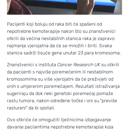
Pacijenti koji boluju od raka biti će spašeni od
nepotrebne kemoterapije nakon što su znanstvenici
otkrili da većina nestabilnih stanica raka je zapravo
najmanje vjerojatna da će se množiti i širiti. Svaka
stanica sadrži tisuće gena unutar 23 para kromosoma.
Znanstvenici s instituta
Cancer Research UK
su otkrili
da pacijenti s najviše poremećenim ili nestabilnom
kromosomima su više vjerojatni da će preživjeti od
onih s umjerenim poremećajem. Rezultati istraživanja
sugeriraju da dok neki genetski poremećaj pomaže
rastu tumora, nakon određene točke i oni su "previše
rastureni" da bi opstali.
Ovo otkriće će omogućiti liječnicima izbjegavanje
davanje pacijentima nepotrebne kemoterapije koja