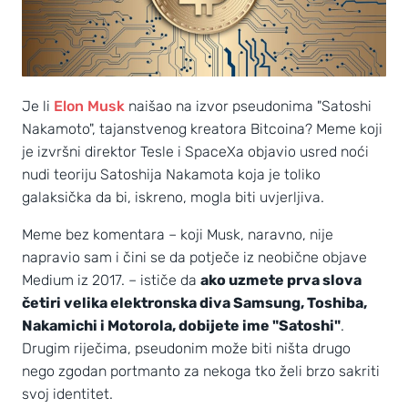
Je li
Elon Musk
naišao na izvor pseudonima "Satoshi
Nakamoto", tajanstvenog kreatora Bitcoina? Meme koji
je izvršni direktor Tesle i SpaceXa objavio usred noći
nudi teoriju Satoshija Nakamota koja je toliko
galaksička da bi, iskreno, mogla biti uvjerljiva.
Meme bez komentara – koji Musk, naravno, nije
napravio sam i čini se da potječe iz neobične objave
Medium iz 2017. – ističe da
ako uzmete prva slova
četiri velika elektronska diva Samsung, Toshiba,
Nakamichi i Motorola, dobijete ime "Satoshi"
.
Drugim riječima, pseudonim može biti ništa drugo
nego zgodan portmanto za nekoga tko želi brzo sakriti
svoj identitet.