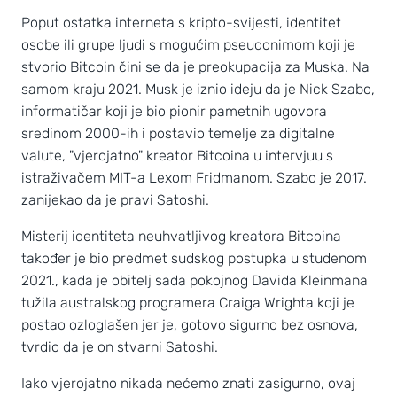
Poput ostatka interneta s kripto-svijesti, identitet
osobe ili grupe ljudi s mogućim pseudonimom koji je
stvorio Bitcoin čini se da je preokupacija za Muska. Na
samom kraju 2021. Musk je iznio ideju da je Nick Szabo,
informatičar koji je bio pionir pametnih ugovora
sredinom 2000-ih i postavio temelje za digitalne
valute, "vjerojatno" kreator Bitcoina u intervjuu s
istraživačem MIT-a Lexom Fridmanom. Szabo je 2017.
zanijekao da je pravi Satoshi.
Misterij identiteta neuhvatljivog kreatora Bitcoina
također je bio predmet sudskog postupka u studenom
2021., kada je obitelj sada pokojnog Davida Kleinmana
tužila australskog programera Craiga Wrighta koji je
postao ozloglašen jer je, gotovo sigurno bez osnova,
tvrdio da je on stvarni Satoshi.
Iako vjerojatno nikada nećemo znati zasigurno, ovaj