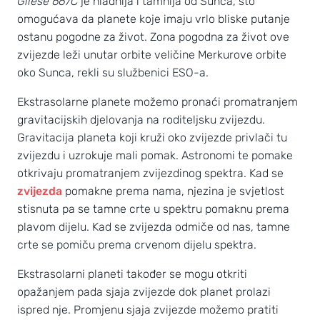
Gliese 667C
je hladnija i tamnija od Sunca, što
omogućava da planete koje imaju vrlo bliske putanje
ostanu pogodne za život. Zona pogodna za život ove
zvijezde leži unutar orbite veličine Merkurove orbite
oko Sunca, rekli su službenici ESO-a.
Ekstrasolarne planete možemo pronaći promatranjem
gravitacijskih djelovanja na roditeljsku zvijezdu.
Gravitacija planeta koji kruži oko zvijezde privlači tu
zvijezdu i uzrokuje mali pomak. Astronomi te pomake
otkrivaju promatranjem zvijezdinog spektra. Kad se
zvijezda
pomakne prema nama, njezina je svjetlost
stisnuta pa se tamne crte u spektru pomaknu prema
plavom dijelu. Kad se zvijezda odmiče od nas, tamne
crte se pomiču prema crvenom dijelu spektra.
Ekstrasolarni planeti također se mogu otkriti
opažanjem pada sjaja zvijezde dok planet prolazi
ispred nje. Promjenu sjaja zvijezde možemo pratiti