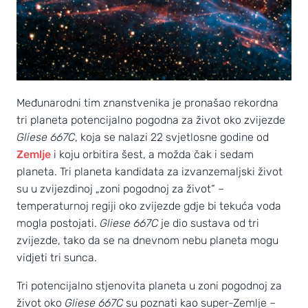
Međunarodni tim znanstvenika je pronašao rekordna
tri planeta potencijalno pogodna za život oko zvijezde
Gliese 667C
, koja se nalazi 22 svjetlosne godine od
Zemlje
i koju orbitira šest, a možda čak i sedam
planeta. Tri planeta kandidata za izvanzemaljski život
su u zvijezdinoj „zoni pogodnoj za život“ –
temperaturnoj regiji oko zvijezde gdje bi tekuća voda
mogla postojati.
Gliese 667C
je dio sustava od tri
zvijezde, tako da se na dnevnom nebu planeta mogu
vidjeti tri sunca.
Tri potencijalno stjenovita planeta u zoni pogodnoj za
život oko
Gliese 667C
su poznati kao super-Zemlje –