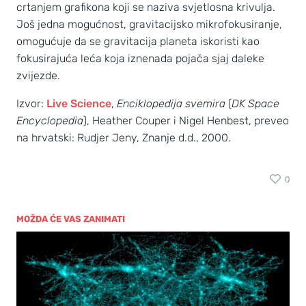
crtanjem grafikona koji se naziva svjetlosna krivulja.
Još jedna mogućnost, gravitacijsko mikrofokusiranje,
omogućuje da se gravitacija planeta iskoristi kao
fokusirajuća leća koja iznenada pojača sjaj daleke
zvijezde.
Izvor:
Live Science
,
Enciklopedija svemira
(
DK Space
Encyclopedia
), Heather Couper i Nigel Henbest, preveo
na hrvatski: Rudjer Jeny, Znanje d.d., 2000.
0
MOŽDA ĆE VAS ZANIMATI