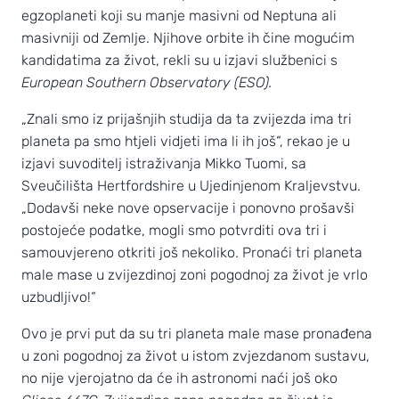
egzoplaneti koji su manje masivni od Neptuna ali
masivniji od Zemlje. Njihove orbite ih čine mogućim
kandidatima za život, rekli su u izjavi službenici s
European Southern Observatory (ESO).
„Znali smo iz prijašnjih studija da ta zvijezda ima tri
planeta pa smo htjeli vidjeti ima li ih još“, rekao je u
izjavi suvoditelj istraživanja Mikko Tuomi, sa
Sveučilišta Hertfordshire u Ujedinjenom Kraljevstvu.
„Dodavši neke nove opservacije i ponovno prošavši
postojeće podatke, mogli smo potvrditi ova tri i
samouvjereno otkriti još nekoliko. Pronaći tri planeta
male mase u zvijezdinoj zoni pogodnoj za život je vrlo
uzbudljivo!“
Ovo je prvi put da su tri planeta male mase pronađena
u zoni pogodnoj za život u istom zvjezdanom sustavu,
no nije vjerojatno da će ih astronomi naći još oko