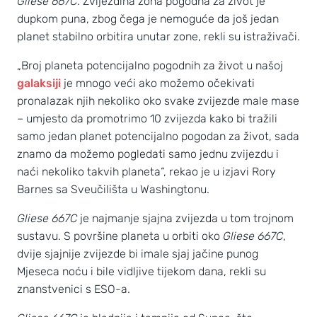
Gliese 667C
. Zvijezdina zona pogodna za život je
dupkom puna, zbog čega je nemoguće da još jedan
planet stabilno orbitira unutar zone, rekli su istraživači.
„Broj planeta potencijalno pogodnih za život u našoj
galaksiji
je mnogo veći ako možemo očekivati
pronalazak njih nekoliko oko svake zvijezde male mase
– umjesto da promotrimo 10 zvijezda kako bi tražili
samo jedan planet potencijalno pogodan za život, sada
znamo da možemo pogledati samo jednu zvijezdu i
naći nekoliko takvih planeta“, rekao je u izjavi Rory
Barnes sa Sveučilišta u Washingtonu.
Gliese 667C
je najmanje sjajna zvijezda u tom trojnom
sustavu. S površine planeta u orbiti oko
Gliese 667C
,
dvije sjajnije zvijezde bi imale sjaj jačine punog
Mjeseca noću i bile vidljive tijekom dana, rekli su
znanstvenici s ESO-a.