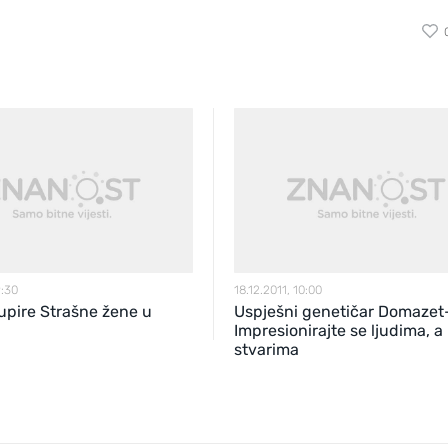
9:30
18.12.2011, 10:00
upire Strašne žene u
Uspješni genetičar Domazet
Impresionirajte se ljudima, a
stvarima