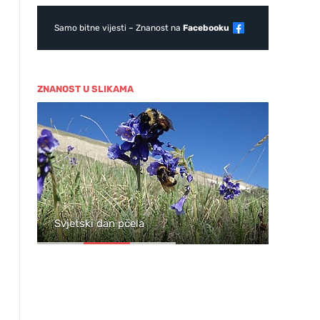
Samo bitne vijesti – Znanost na
Facebooku
,
ZNANOST U SLIKAMA
ja
Svjetski dan pčela
Wil