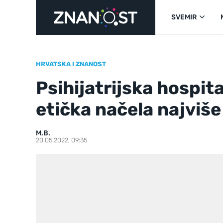
SVEMIR
HRVATSKA I ZNANOST
Psihijatrijska hospita
etička načela najviše
M.B.
20.05.2022, 09:35