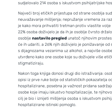
sudjelovalo 214 osoba s iskustvom psihijatrijske ho
Najveći broj etičkih prijestupa od strane osoblja sud
neuvažavanje mišljenja; nepružanje vremena za razm
je kako mora prihvatiti tretman protiv vlastite volje z
22% osoba doživjelo je da ih je osoblje čvrsto držal
osoblje
nastavilo pregled
unatoč njihovim prostest
će ih udariti,
a 26% njih doživjelo je ponižavanje od 
s dijagnozama vezanima uz alkohol, a najviše osobe k
utvrđeno kako one osobe koje su doživjele više etič
stigmatiziraju.
Nakon toga knjiga donosi drugi dio istraživanja: osob
Wild Croatia
opisi iz prve ruke bolje od statističkih pokazatelja
hospitalizirane, posebna je važnost pridana sadržaju
2
3
osobe koje imaju iskustvo hospitalizacije, te njihovoj
cilj je bio i iznijeti mišljenja osoba s iskustvom psi
hospitalizirane istinski pomoglo.