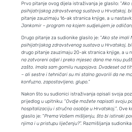
Prvo pitanje ovog dijela istraživanja je glasilo: “
Ako 
psihijatrijskog zdravstvenog sustava u Hrvatskoj, bis
pitanje zauzimaju 16-ak stranica knjige, a u nastavk
Jankomir – program na kojem sudjelujem je odličan
Drugo pitanje za sudionike glasilo je: “
Ako ste imali
psihijatrijskog zdravstvenog sustava u Hrvatskoj, bis
drugo pitanje zauzimaju 20-ak stranica knjige, a u n
na zatvoreni odjel i preko mjesec dana me nisu pušt
zašto.
Imala sam gomilu nuspojava. Dvadeset od tih
– ali sestre i tehničari
su mi stalno govorili da ne m
konfuzno, zapostavljeno, glupo.”
Nakon što su sudionici istraživanja opisali svoja poz
prijedlog u upitniku: “
Ovdje
možete napisati svoju pozi
hospitalizaciju i stručno osoblje u Hrvatskoj.”
. Ove k
glasilo je: “
Prema Vašem mišljenju, što bi istinski 
njima i u pristupu liječenju?”.
Razmišljanja sudionika