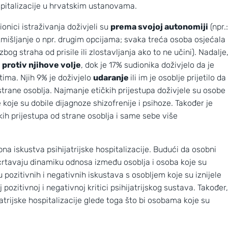
spitalizacije u hrvatskim ustanovama.
ionici istraživanja doživjeli su
prema svojoj autonomiji
(npr.:
išljanje o npr. drugim opcijama; svaka treća osoba osjećala
bog straha od prisile ili zlostavljanja ako to ne učini). Nadalje
o
protiv njihove volje
, dok je
17% sudionika doživjelo da je
ima. Njih 9% je doživjelo
udaranje
ili im je osoblje prijetilo da
strane osoblja. Najmanje etičkih prijestupa doživjele su osobe
oje su dobile dijagnoze shizofrenije i psihoze. Također je
kih prijestupa od strane osoblja i same sebe više
na iskustva psihijatrijske hospitalizacije. Budući da osobni
Nove slike prekrasnih obližnjih galaksi
 ocrtavaju dinamiku odnosa između osoblja i osoba koje su
 pozitivnih i negativnih iskustava s osobljem koje su iznijele
 pozitivnoj i negativnoj kritici psihijatrijskog sustava. Također,
hijatrijske hospitalizacije glede toga što bi osobama koje su