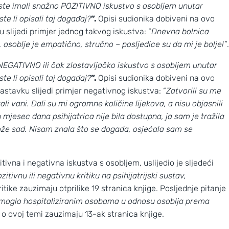
ste imali snažno POZITIVNO iskustvo s osobljem unutar
te li opisali taj događaj?
”.
Opisi sudionika dobiveni na ovo
u slijedi primjer jednog takvog iskustva:
“
Dnevna bolnica
,
osoblje je empatično, stručno – posljedice su da mi je bolje!”
.
 NEGATIVNO ili čak zlostavljačko iskustvo s osobljem unutar
te li opisali taj događaj?
”.
Opisi sudionika dobiveni na ovo
astavku slijedi primjer negativnog iskustva: “
Zatvorili su me
ali
vani. Dali su mi ogromne količine lijekova, a nisu objasnili
 mjesec dana psihijatrica
nije bila dostupna, ja sam je tražila
ože sad. Nisam znala što se događa,
osjećala sam se
itivna i negativna iskustva s osobljem, uslijedio je sljedeći
tivnu ili negativnu kritiku na psihijatrijski
sustav,
ritike zauzimaju otprilike 19 stranica knjige. Posljednje pitanje
pomoglo hospitaliziranim osobama u odnosu osoblja prema
 o ovoj temi zauzimaju 13-ak stranica knjige.