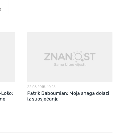
0
22.08.2015, 10:25
-Lošo:
Patrik Baboumian: Moja snaga dolazi
 ne
iz suosjećanja