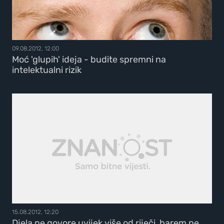
09.08.2012, 12:00
Moć 'glupih' ideja - budite spremni na
intelektualni rizik
15.08.2012, 12:20
Djela ne govore uvijek više od riječi, barem ne