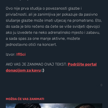
Ovo nije prva studija o povezanosti glazbe i
privlačnosti, ali je zanimljiva jer pokazuje da pasivno
slušanje glazbe može imati utjecaj na promatrano. Eto,
do sada je bilo rečeno da ćete se više svidjeti djevojci
ako ju izvedete na neko adrenalinsko mjesto i zabavu,
a sada spas za one manje aktivne, možete
jednostavno otići na koncert.
Izvor:
IflSci
AKO VAS JE ZANIMAO OVAJ TEKST:
Podržite portal
donacijom za kavu
:)
0
MOŽDA ĆE VAS ZANIMATI