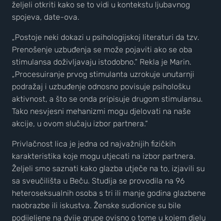
željeli otkriti kako se to vidi u kontekstu ljubavnog
spojeva, date-ova.
„Postoje neki dokazi u psihologijskoj literaturi da tzv.
Prenošenje uzbuđenja se može pojaviti ako se oba
stimulansa doživljavaju istodobno.“ Rekla je Marin.
„Procesuiranje prvog stimulanta uzrokuje unutarnji
podražaj i uzbuđenje odnosno povisuje psihološku
aktivnost, a što se onda pripisuje drugom stimulansu.
Tako nesvjesni mehanizmi mogu djelovati na naše
akcije, u ovom slučaju izbor partnera.“
Privlačnost lica je jedna od najvažnijih fizičkih
karakteristika koje mogu utjecati na izbor partnera.
Željeli smo saznati kako glazba utječe na to, izjavili su
sa sveučilišta u Beču. Studija se provodila na 96
heteroseksualnih osoba s tri ili manje godina glazbene
naobrazbe ili iskustva. Ženske sudionice su bile
podijeljene na dvije grupe ovisno o tome u kojem djelu