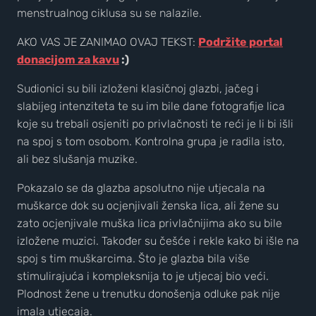
menstrualnog ciklusa su se nalazile.
AKO VAS JE ZANIMAO OVAJ TEKST:
Podržite portal
donacijom za kavu
:)
Sudionici su bili izloženi klasičnoj glazbi, jačeg i
slabijeg intenziteta te su im bile dane fotografije lica
koje su trebali osjeniti po privlačnosti te reći je li bi išli
na spoj s tom osobom. Kontrolna grupa je radila isto,
ali bez slušanja muzike.
Pokazalo se da glazba apsolutno nije utjecala na
muškarce dok su ocjenjivali ženska lica, ali žene su
zato ocjenjivale muška lica privlačnijima ako su bile
izložene muzici. Također su češće i rekle kako bi išle na
spoj s tim muškarcima. Što je glazba bila više
stimulirajuća i kompleksnija to je utjecaj bio veći.
Plodnost žene u trenutku donošenja odluke pak nije
imala utjecaja.