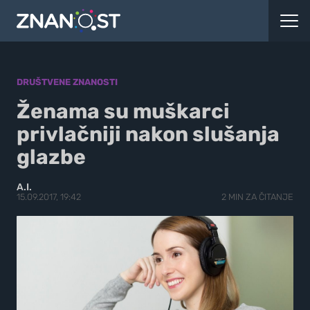
DRUŠTVENE ZNANOSTI
Ženama su muškarci
privlačniji nakon slušanja
glazbe
A.I.
15.09.2017, 19:42
2 MIN ZA ČITANJE