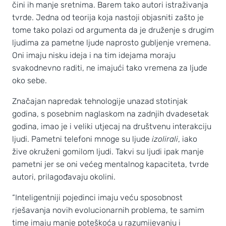
čini ih manje sretnima. Barem tako autori istraživanja
tvrde. Jedna od teorija koja nastoji objasniti zašto je
tome tako polazi od argumenta da je druženje s drugim
ljudima za pametne ljude naprosto gubljenje vremena.
Oni imaju nisku ideja i na tim idejama moraju
svakodnevno raditi, ne imajući tako vremena za ljude
oko sebe.
Značajan napredak tehnologije unazad stotinjak
godina, s posebnim naglaskom na zadnjih dvadesetak
godina, imao je i veliki utjecaj na društvenu interakciju
ljudi. Pametni telefoni mnoge su ljude
izolirali
, iako
žive okruženi gomilom ljudi. Takvi su ljudi ipak manje
pametni jer se oni većeg mentalnog kapaciteta, tvrde
autori, prilagođavaju okolini.
“Inteligentniji pojedinci imaju veću sposobnost
rješavanja novih evolucionarnih problema, te samim
time imaju manje poteškoća u razumijevanju i