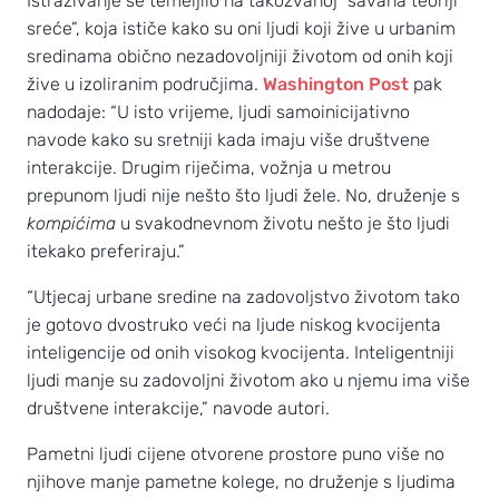
Istraživanje se temeljilo na takozvanoj “savana teoriji
sreće”, koja ističe kako su oni ljudi koji žive u urbanim
sredinama obično nezadovoljniji životom od onih koji
žive u izoliranim područjima.
Washington Post
pak
nadodaje: “U isto vrijeme, ljudi samoinicijativno
navode kako su sretniji kada imaju više društvene
interakcije. Drugim riječima, vožnja u metrou
prepunom ljudi nije nešto što ljudi žele. No, druženje s
kompićima
u svakodnevnom životu nešto je što ljudi
itekako preferiraju.”
“Utjecaj urbane sredine na zadovoljstvo životom tako
je gotovo dvostruko veći na ljude niskog kvocijenta
inteligencije od onih visokog kvocijenta. Inteligentniji
ljudi manje su zadovoljni životom ako u njemu ima više
društvene interakcije,” navode autori.
Pametni ljudi cijene otvorene prostore puno više no
njihove manje pametne kolege, no druženje s ljudima