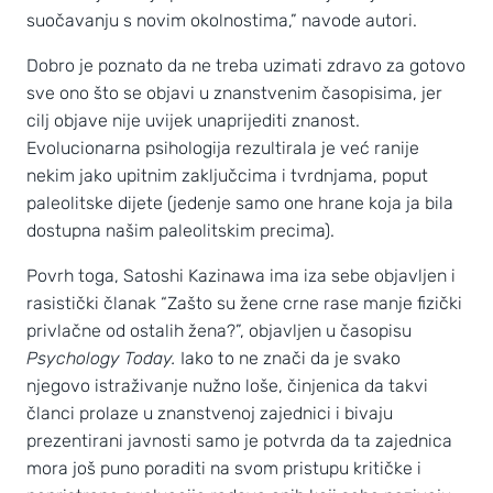
suočavanju s novim okolnostima,” navode autori.
Dobro je poznato da ne treba uzimati zdravo za gotovo
sve ono što se objavi u znanstvenim časopisima, jer
cilj objave nije uvijek unaprijediti znanost.
Evolucionarna psihologija rezultirala je već ranije
nekim jako upitnim zaključcima i tvrdnjama, poput
paleolitske dijete (jedenje samo one hrane koja ja bila
dostupna našim paleolitskim precima).
Povrh toga, Satoshi Kazinawa ima iza sebe objavljen i
rasistički članak “Zašto su žene crne rase manje fizički
privlačne od ostalih žena?”, objavljen u časopisu
Psychology Today.
Iako to ne znači da je svako
njegovo istraživanje nužno loše, činjenica da takvi
članci prolaze u znanstvenoj zajednici i bivaju
prezentirani javnosti samo je potvrda da ta zajednica
mora još puno poraditi na svom pristupu kritičke i