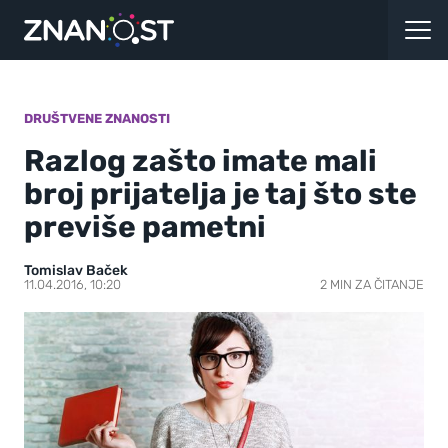
DRUŠTVENE ZNANOSTI
Razlog zašto imate mali
broj prijatelja je taj što ste
previše pametni
Tomislav Baček
11.04.2016, 10:20
2 MIN ZA ČITANJE