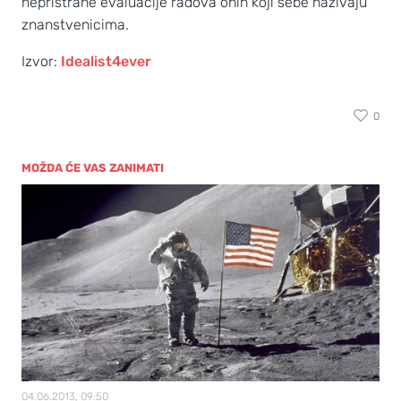
nepristrane evaluacije radova onih koji sebe nazivaju
znanstvenicima.
Izvor:
Idealist4ever
0
MOŽDA ĆE VAS ZANIMATI
04.06.2013, 09:50