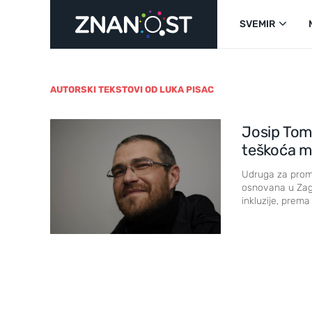
SVEMIR
AUTORSKI TEKSTOVI OD LUKA PISAC
Josip Toml
teškoća mo
Udruga za promi
osnovana u Zagre
inkluzije, prema