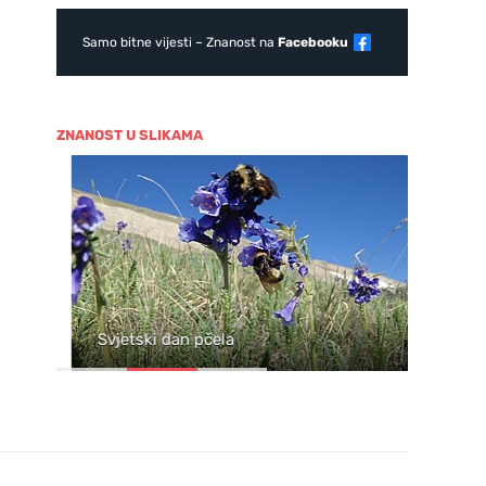
Samo bitne vijesti – Znanost na
Facebooku
ZNANOST U SLIKAMA
ja
Svjetski dan pčela
Wil