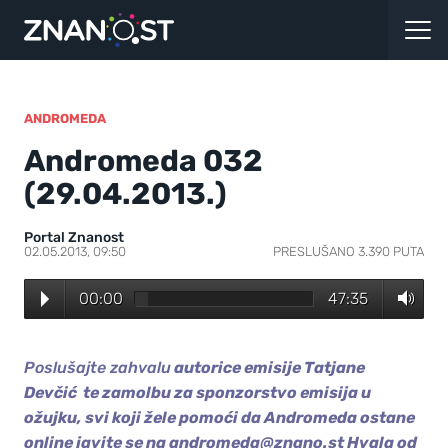
ANDROMEDA
Andromeda 032
(29.04.2013.)
Portal Znanost
02.05.2013, 09:50
PRESLUŠANO 3.390 PUTA
00:00
47:35
Poslušajte zahvalu
autorice emisije Tatjane
Devčić te zamolbu za sponzorstvo emisija u
ožujku, svi koji žele pomoći da Andromeda ostane
online javite se na andromeda@znano.st Hvala od