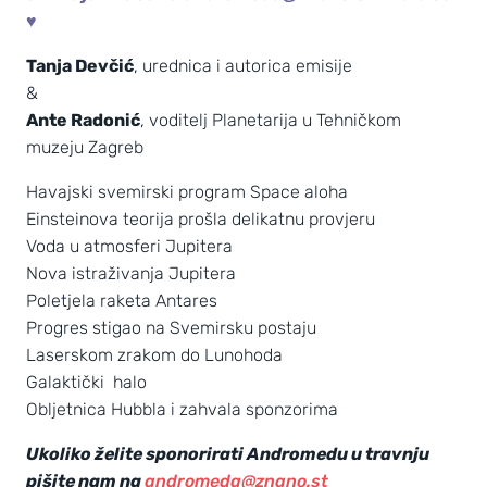
♥
Tanja Devčić
, urednica i autorica emisije
&
Ante Radonić
, voditelj Planetarija u Tehničkom
muzeju Zagreb
Havajski svemirski program Space aloha
Einsteinova teorija prošla delikatnu provjeru
Voda u atmosferi Jupitera
Nova istraživanja Jupitera
Poletjela raketa Antares
Progres stigao na Svemirsku postaju
Laserskom zrakom do Lunohoda
Galaktički halo
Obljetnica Hubbla i zahvala sponzorima
Ukoliko želite sponorirati Andromedu u travnju
pišite nam na
andromeda@znano.st