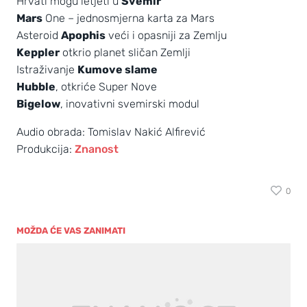
Hrvati mogu letjeti u
Svemir
Mars
One – jednosmjerna karta za Mars
Asteroid
Apophis
veći i opasniji za Zemlju
Keppler
otkrio planet sličan Zemlji
Istraživanje
Kumove slame
Hubble
, otkriće Super Nove
Bigelow
, inovativni svemirski modul
Audio obrada: Tomislav Nakić Alfirević
Produkcija:
Znanost
0
MOŽDA ĆE VAS ZANIMATI