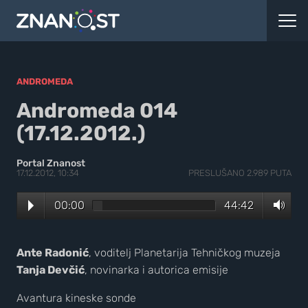
ANDROMEDA
Andromeda 014
(17.12.2012.)
Portal Znanost
17.12.2012, 10:34
PRESLUŠANO 2.989 PUTA
00:00
44:42
Ante Radonić
, voditelj Planetarija Tehničkog muzeja
Tanja Devčić
, novinarka i autorica emisije
Avantura kineske sonde