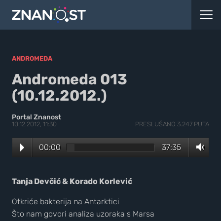
ANDROMEDA
Andromeda 013
(10.12.2012.)
Portal Znanost
10.12.2012, 11:30
PRESLUŠANO 3.247 PUTA
00:00
37:35
Tanja Devčić & Korado Korlević
Otkriće bakterija na Antarktici
Što nam govori analiza uzoraka s Marsa